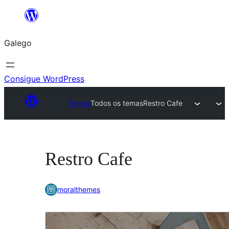
Saltar
ao
Galego
contido
Consigue WordPress
Temas
Todos os temas
Restro Cafe
Restro Cafe
moralthemes