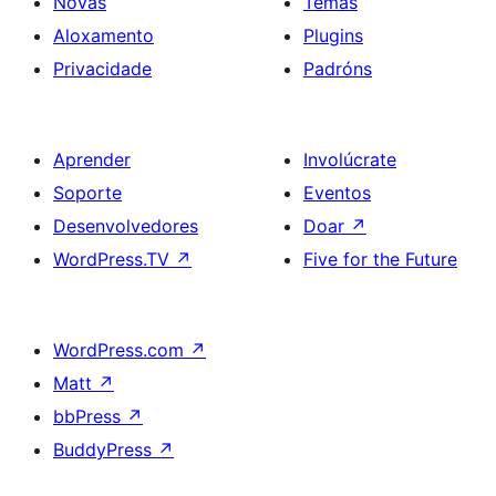
Novas
Temas
Aloxamento
Plugins
Privacidade
Padróns
Aprender
Involúcrate
Soporte
Eventos
Desenvolvedores
Doar
↗
WordPress.TV
↗
Five for the Future
WordPress.com
↗
Matt
↗
bbPress
↗
BuddyPress
↗