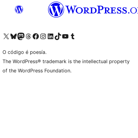
Visita la cuenta de X (anteriormente Twitter)
Visita a nosa conta de Bluesky
Visita a nosa conta de Mastodon
Visita a nosa conta de Threads
Visita a nosa páxina de Facebook
Visita a nosa conta de Instagram
Visita a nosa conta de LinkedIn
Visita a nosa conta de TikTok
Visita a nosa canle de YouTube
Visita a nosa conta de Tumblr
O código é poesía.
The WordPress® trademark is the intellectual property
of the WordPress Foundation.