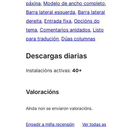
páxina
, 
Modelo de ancho completo
, 
Barra lateral esquerda
, 
Barra lateral
dereita
, 
Entrada fixa
, 
Opcións do
tema
, 
Comentarios anidados
, 
Listo
para tradución
, 
Dúas columnas
Descargas diarias
Instalacións activas:
40+
Valoracións
Aínda non se enviaron valoracións.
valoracións
Engadir a miña recensión
Ver todas as