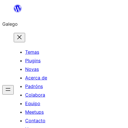
Saltar
ao
Galego
contido
Temas
Plugins
Novas
Acerca de
Padróns
Colabora
Equipo
Meetups
Contacto