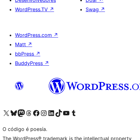
WordPress.TV
↗
Swag
↗
WordPress.com
↗
Matt
↗
bbPress
↗
BuddyPress
↗
Visita la cuenta de X (anteriormente Twitter)
Visita a nosa conta de Bluesky
Visita a nosa conta de Mastodon
Visita a nosa conta de Threads
Visita a nosa páxina de Facebook
Visita a nosa conta de Instagram
Visita a nosa conta de LinkedIn
Visita a nosa conta de TikTok
Visita a nosa canle de YouTube
Visita a nosa conta de Tumblr
O código é poesía.
The WordPress® trademark is the intellectual property