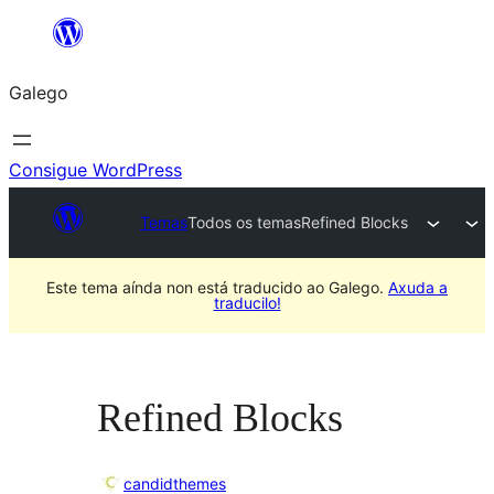
Saltar
ao
Galego
contido
Consigue WordPress
Temas
Todos os temas
Refined Blocks
Este tema aínda non está traducido ao Galego.
Axuda a
traducilo!
Refined Blocks
candidthemes