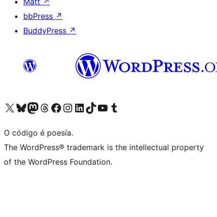
Matt
↗
bbPress
↗
BuddyPress
↗
Visita la cuenta de X (anteriormente Twitter)
Visita a nosa conta de Bluesky
Visita a nosa conta de Mastodon
Visita a nosa conta de Threads
Visita a nosa páxina de Facebook
Visita a nosa conta de Instagram
Visita a nosa conta de LinkedIn
Visita a nosa conta de TikTok
Visita a nosa canle de YouTube
Visita a nosa conta de Tumblr
O código é poesía.
The WordPress® trademark is the intellectual property
of the WordPress Foundation.