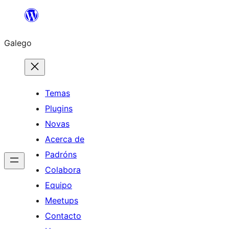
Saltar
ao
Galego
contido
Temas
Plugins
Novas
Acerca de
Padróns
Colabora
Equipo
Meetups
Contacto