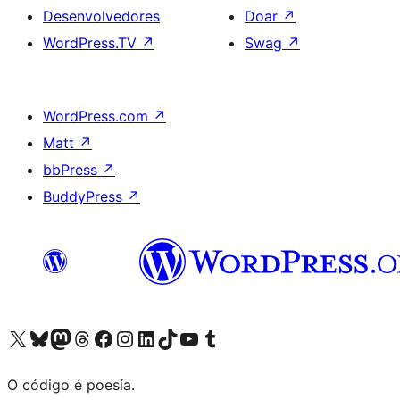
Desenvolvedores
Doar
↗
WordPress.TV
↗
Swag
↗
WordPress.com
↗
Matt
↗
bbPress
↗
BuddyPress
↗
Visita la cuenta de X (anteriormente Twitter)
Visita a nosa conta de Bluesky
Visita a nosa conta de Mastodon
Visita a nosa conta de Threads
Visita a nosa páxina de Facebook
Visita a nosa conta de Instagram
Visita a nosa conta de LinkedIn
Visita a nosa conta de TikTok
Visita a nosa canle de YouTube
Visita a nosa conta de Tumblr
O código é poesía.