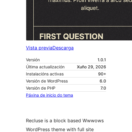
Vista previa
Descarga
Versión
1.0.1
Última actualización
Xuño 29, 2026
Instalacións activas
90+
Versión de WordPress
6.0
Versión de PHP
7.0
Páxina de inicio do tema
Recluse is a block based Wwwows
WordPress theme with full site