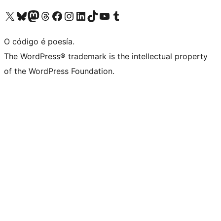
Visita la cuenta de X (anteriormente Twitter)
Visita a nosa conta de Bluesky
Visita a nosa conta de Mastodon
Visita a nosa conta de Threads
Visita a nosa páxina de Facebook
Visita a nosa conta de Instagram
Visita a nosa conta de LinkedIn
Visita a nosa conta de TikTok
Visita a nosa canle de YouTube
Visita a nosa conta de Tumblr
O código é poesía.
The WordPress® trademark is the intellectual property
of the WordPress Foundation.