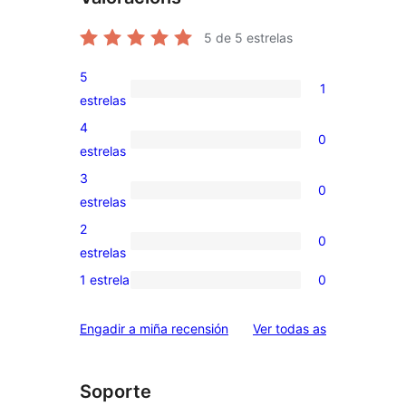
5
de 5 estrelas
5
1
1
estrelas
valoración
4
0
de
0
estrelas
5
valoracións
3
0
estrelas
de
0
estrelas
4
valoracións
2
0
estrelas
de
0
estrelas
3
valoracións
1 estrela
0
0
estrelas
de
valoracións
2
valoracións
Engadir a miña recensión
Ver todas as
de
estrelas
1
estrelas
Soporte