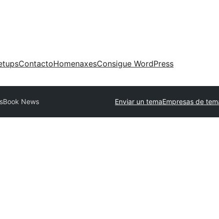
etups
Contacto
Homenaxes
Consigue WordPress
ssBook News
Enviar un tema
Empresas de tem