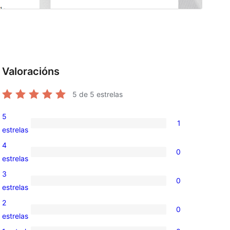
Valoracións
5
de 5 estrelas
5
1
1
estrelas
valoración
4
0
de
0
estrelas
5
valoracións
3
0
estrelas
de
0
estrelas
4
valoracións
2
0
estrelas
de
0
estrelas
3
valoracións