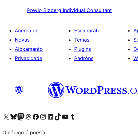
Previo
Bizberg Individual Consultant
Acerca de
Escaparate
A
Novas
Temas
S
Aloxamento
Plugins
D
Privacidade
Padróns
W
Visita la cuenta de X (anteriormente Twitter)
Visita a nosa conta de Bluesky
Visita a nosa conta de Mastodon
Visita a nosa conta de Threads
Visita a nosa páxina de Facebook
Visita a nosa conta de Instagram
Visita a nosa conta de LinkedIn
Visita a nosa conta de TikTok
Visita a nosa canle de YouTube
Visita a nosa conta de Tumblr
O código é poesía.