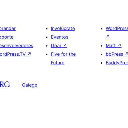
prender
Involúcrate
WordPres
oporte
Eventos
↗
esenvolvedores
Doar
↗
Matt
↗
ordPress.TV
↗
Five for the
bbPress
Future
BuddyPre
Galego