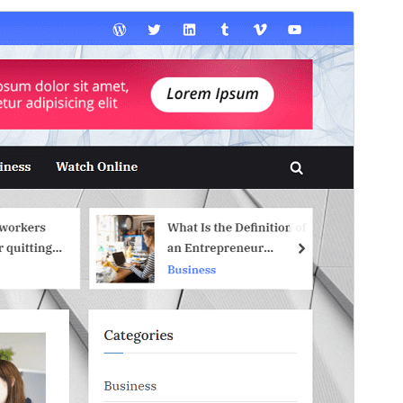
Tema comercial
Este tema é gratuíto mais ofrece actualizacións ou
soporte comercial de pago.
Ver soporte
Vista previa
Descarga
Este é un tema fillo de
PressBook
.
Versión
1.4.0
Última actualización
Xuño 9, 2026
Instalacións activas
500+
Versión de WordPress
5.3
Versión de PHP
7.0
Páxina de inicio do tema