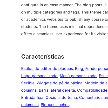
configure in an easy manner. The blog posts in
on multiple categories and tags. This theme can 
or academics websites to publish any course or
students. The theme uses minimal dependencies 
offers a seamless user experience for its visitor
Características
Estilos do editor de bloques
, 
Blog
, 
Fondo perso
Logo personalizado
, 
Menú personalizado
, 
Estil
flexible
, 
Widgets do pé de páxina
, 
Modelo de a
columna
, 
Barra lateral dereita
, 
Compatibilidade 
Entrada fixa
, 
Opcións do tema
, 
Comentarios an
columnas
, 
Bloques anchos