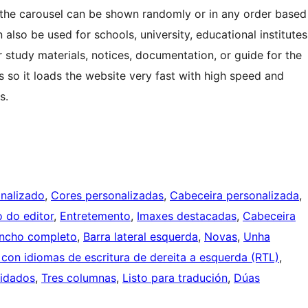
 the carousel can be shown randomly or in any order based
also be used for schools, university, educational institutes
 study materials, notices, documentation, or guide for the
so it loads the website very fast with high speed and
s.
nalizado
, 
Cores personalizadas
, 
Cabeceira personalizada
, 
o do editor
, 
Entretemento
, 
Imaxes destacadas
, 
Cabeceira
ncho completo
, 
Barra lateral esquerda
, 
Novas
, 
Unha
con idiomas de escritura de dereita a esquerda (RTL)
, 
idados
, 
Tres columnas
, 
Listo para tradución
, 
Dúas