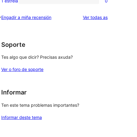
1 estrela
0
0
estrelas
de
valoracións
,
2
valoracións
Engadir a miña recensión
Ver todas as
de
estrelas
1
estrelas
Soporte
Tes algo que dicir? Precisas axuda?
Ver o foro de soporte
Informar
Ten este tema problemas importantes?
Informar deste tema