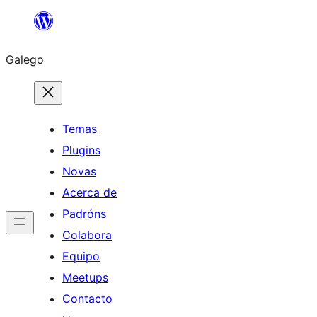
Saltar
ao
Galego
contido
Temas
Plugins
Novas
Acerca de
Padróns
Colabora
Equipo
Meetups
Contacto