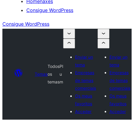
Homenaxes
Consigue WordPress
Consigue WordPress
Enviar un
Enviar un
tema
tema
Todos
Pl
Empresas
Empresas
Temas
os
u
de temas
de temas
temas
m
comerciais
comerciais
Os meus
Os meus
favoritos
favoritos
Acceder
Acceder