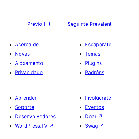
Previo
Hit
Seguinte
Prevalent
Acerca de
Escaparate
Novas
Temas
Aloxamento
Plugins
Privacidade
Padróns
Aprender
Involúcrate
Soporte
Eventos
Desenvolvedores
Doar
↗
WordPress.TV
↗
Swag
↗