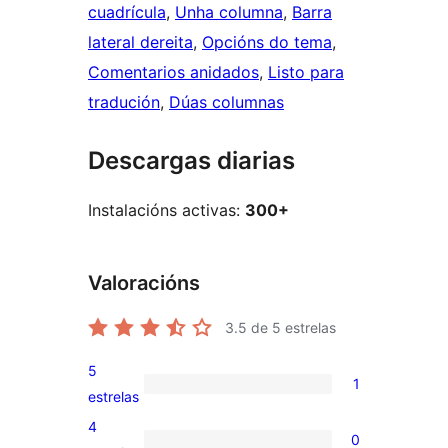
cuadrícula
, 
Unha columna
, 
Barra
lateral dereita
, 
Opcións do tema
, 
Comentarios anidados
, 
Listo para
tradución
, 
Dúas columnas
Descargas diarias
Instalacións activas:
300+
Valoracións
3.5
de 5 estrelas
5
1
1
estrelas
valoración
4
0
de