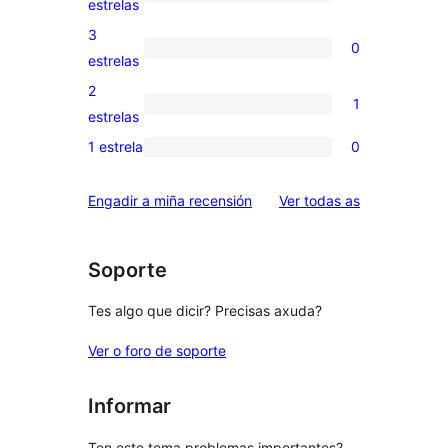
0
estrelas
5
valoracións
3
0
estrelas
de
0
estrelas
4
valoracións
2
1
estrelas
de
1
estrelas
3
valoración
1 estrela
0
0
estrelas
de
valoracións
2
valoracións
Engadir a miña recensión
Ver todas as
de
estrelas
1
estrelas
Soporte
Tes algo que dicir? Precisas axuda?
Ver o foro de soporte
Informar
Ten este tema problemas importantes?