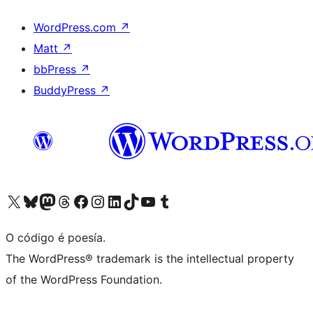
WordPress.com
↗
Matt
↗
bbPress
↗
BuddyPress
↗
Visita la cuenta de X (anteriormente Twitter)
Visita a nosa conta de Bluesky
Visita a nosa conta de Mastodon
Visita a nosa conta de Threads
Visita a nosa páxina de Facebook
Visita a nosa conta de Instagram
Visita a nosa conta de LinkedIn
Visita a nosa conta de TikTok
Visita a nosa canle de YouTube
Visita a nosa conta de Tumblr
O código é poesía.
The WordPress® trademark is the intellectual property
of the WordPress Foundation.