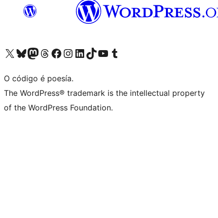
Visita la cuenta de X (anteriormente Twitter)
Visita a nosa conta de Bluesky
Visita a nosa conta de Mastodon
Visita a nosa conta de Threads
Visita a nosa páxina de Facebook
Visita a nosa conta de Instagram
Visita a nosa conta de LinkedIn
Visita a nosa conta de TikTok
Visita a nosa canle de YouTube
Visita a nosa conta de Tumblr
O código é poesía.
The WordPress® trademark is the intellectual property
of the WordPress Foundation.