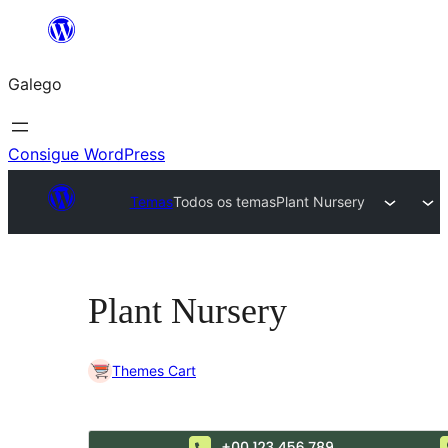
Saltar
ao
Galego
contido
Consigue WordPress
Temas
Todos os temas
Plant Nursery
Plant Nursery
Themes Cart