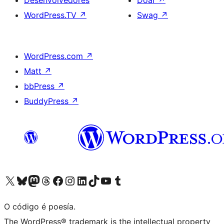
Desenvolvedores
Doar
↗
WordPress.TV
↗
Swag
↗
WordPress.com
↗
Matt
↗
bbPress
↗
BuddyPress
↗
Visita la cuenta de X (anteriormente Twitter)
Visita a nosa conta de Bluesky
Visita a nosa conta de Mastodon
Visita a nosa conta de Threads
Visita a nosa páxina de Facebook
Visita a nosa conta de Instagram
Visita a nosa conta de LinkedIn
Visita a nosa conta de TikTok
Visita a nosa canle de YouTube
Visita a nosa conta de Tumblr
O código é poesía.
The WordPress® trademark is the intellectual property