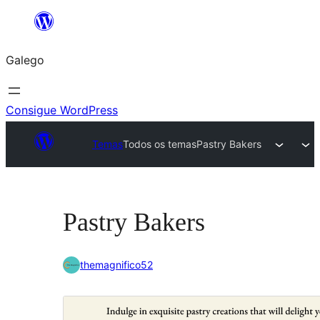
Saltar
ao
Galego
contido
Consigue WordPress
Temas
Todos os temas
Pastry Bakers
Pastry Bakers
themagnifico52