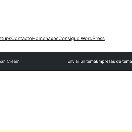
etups
Contacto
Homenaxes
Consigue WordPress
ean Cream
Enviar un tema
Empresas de tema