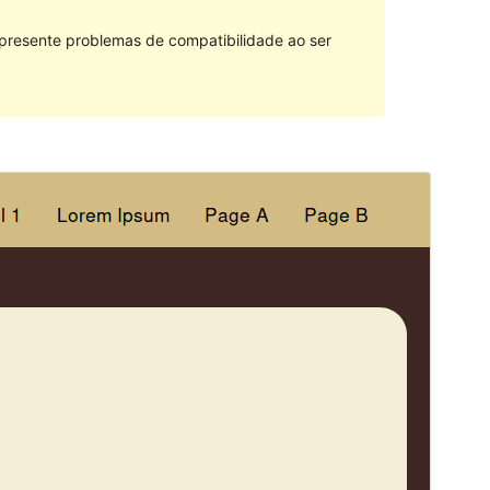
 presente problemas de compatibilidade ao ser
Vista previa
Descarga
Versión
1.0.6
Última actualización
Maio 31, 2019
Instalacións activas
Menos de 10
Versión de WordPress
4.7
Versión de PHP
5.6