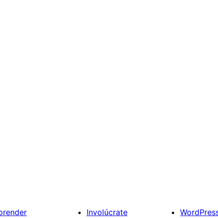
prender
Involúcrate
WordPres