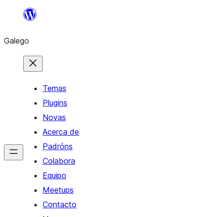
Saltar
ao
Galego
contido
Temas
Plugins
Novas
Acerca de
Padróns
Colabora
Equipo
Meetups
Contacto