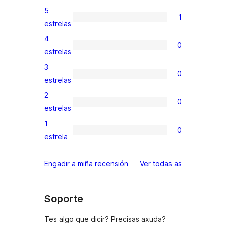
5
1
1
estrelas
valoración
4
0
de
0
estrelas
5
valoracións
3
0
estrelas
de
0
estrelas
4
valoracións
2
0
estrelas
de
0
estrelas
3
valoracións
1
0
estrelas
de
0
estrela
2
valoracións
estrelas
de
valoracións
Engadir a miña recensión
Ver todas as
1
estrelas
Soporte
Tes algo que dicir? Precisas axuda?