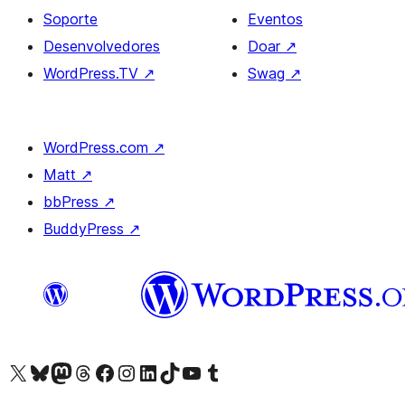
Soporte
Eventos
Desenvolvedores
Doar
↗
WordPress.TV
↗
Swag
↗
WordPress.com
↗
Matt
↗
bbPress
↗
BuddyPress
↗
Visita la cuenta de X (anteriormente Twitter)
Visita a nosa conta de Bluesky
Visita a nosa conta de Mastodon
Visita a nosa conta de Threads
Visita a nosa páxina de Facebook
Visita a nosa conta de Instagram
Visita a nosa conta de LinkedIn
Visita a nosa conta de TikTok
Visita a nosa canle de YouTube
Visita a nosa conta de Tumblr