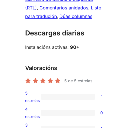
(RTL)
, 
Comentarios anidados
, 
Listo
para tradución
, 
Dúas columnas
Descargas diarias
Instalacións activas:
90+
Valoracións
5
de 5 estrelas
5
1
1
estrelas
valoración
4
0
de
0
estrelas
5
valoracións
3