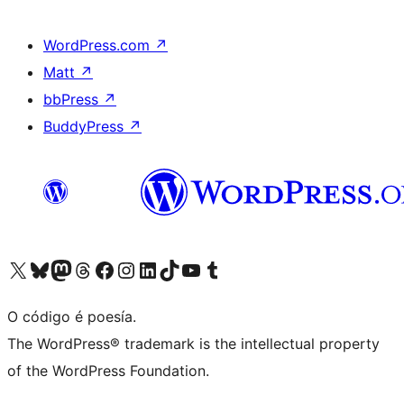
WordPress.com
↗
Matt
↗
bbPress
↗
BuddyPress
↗
Visita la cuenta de X (anteriormente Twitter)
Visita a nosa conta de Bluesky
Visita a nosa conta de Mastodon
Visita a nosa conta de Threads
Visita a nosa páxina de Facebook
Visita a nosa conta de Instagram
Visita a nosa conta de LinkedIn
Visita a nosa conta de TikTok
Visita a nosa canle de YouTube
Visita a nosa conta de Tumblr
O código é poesía.
The WordPress® trademark is the intellectual property
of the WordPress Foundation.