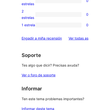
0
estrelas
de
0
estrelas
4
valoracións
2
0
estrelas
de
0
estrelas
3
valoracións
1 estrela
0
0
estrelas
de
valoracións
2
valoracións
Engadir a miña recensión
Ver todas as
de
estrelas
1
estrelas
Soporte
Tes algo que dicir? Precisas axuda?
Ver o foro de soporte
Informar
Ten este tema problemas importantes?
Informar deste tema