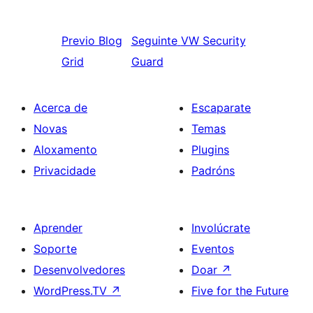
Previo
Blog
Seguinte
VW Security
Grid
Guard
Acerca de
Escaparate
Novas
Temas
Aloxamento
Plugins
Privacidade
Padróns
Aprender
Involúcrate
Soporte
Eventos
Desenvolvedores
Doar
↗
WordPress.TV
↗
Five for the Future