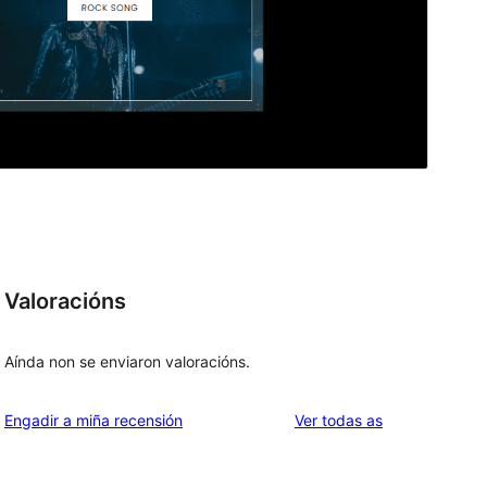
Valoracións
Aínda non se enviaron valoracións.
valoracións
Engadir a miña recensión
Ver todas as