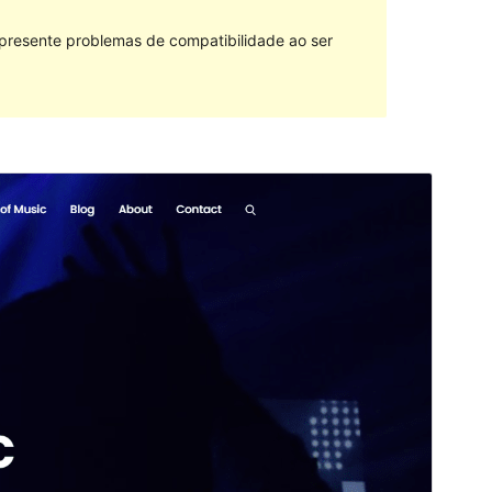
 presente problemas de compatibilidade ao ser
Vista previa
Descarga
Este é un tema fillo de
Music Zone
.
Versión
1.0.2
Última actualización
Xuño 5, 2024
Instalacións activas
60+
Versión de WordPress
5.0
Versión de PHP
5.6
Páxina de inicio do tema