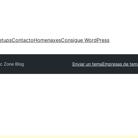
etups
Contacto
Homenaxes
Consigue WordPress
c Zone Blog
Enviar un tema
Empresas de tema