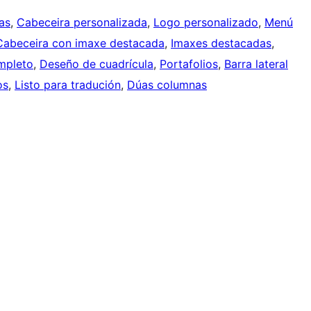
as
, 
Cabeceira personalizada
, 
Logo personalizado
, 
Menú
Cabeceira con imaxe destacada
, 
Imaxes destacadas
, 
mpleto
, 
Deseño de cuadrícula
, 
Portafolios
, 
Barra lateral
os
, 
Listo para tradución
, 
Dúas columnas