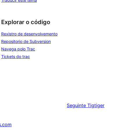
Traducir este tema
Explorar o código
Rexistro de desenvolvemento
Repositorio de Subversion
Navega polo Trac
Tickets do trac
Seguinte
Tigtiger
s.com