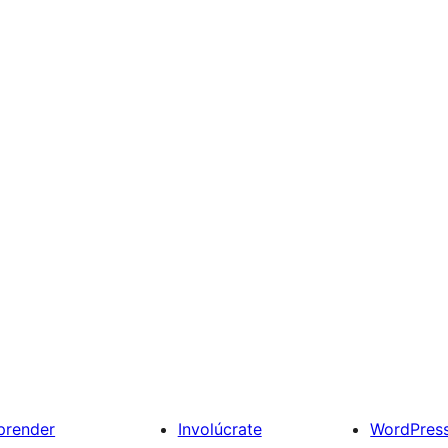
prender
Involúcrate
WordPres