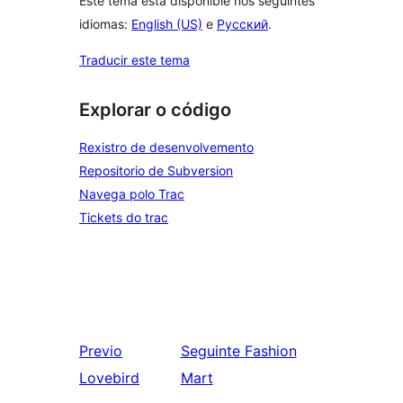
Este tema está dispoñible nos seguintes
idiomas:
English (US)
e
Русский
.
Traducir este tema
Explorar o código
Rexistro de desenvolvemento
Repositorio de Subversion
Navega polo Trac
Tickets do trac
Previo
Seguinte
Fashion
Lovebird
Mart