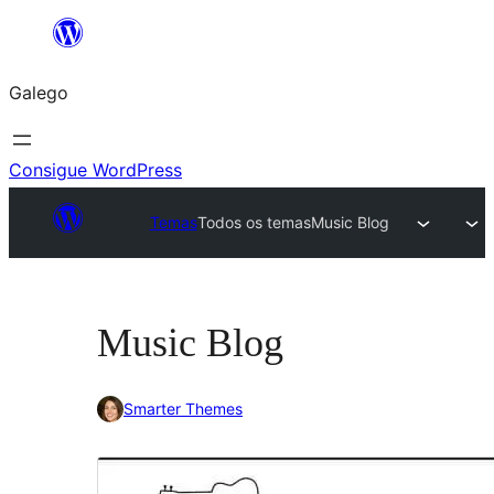
Saltar
ao
Galego
contido
Consigue WordPress
Temas
Todos os temas
Music Blog
Music Blog
Smarter Themes