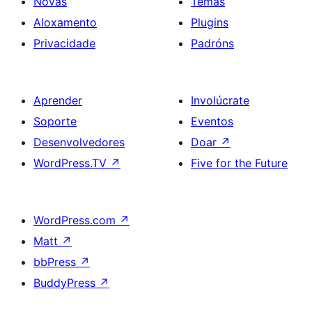
Novas
Temas
Aloxamento
Plugins
Privacidade
Padróns
Aprender
Involúcrate
Soporte
Eventos
Desenvolvedores
Doar
↗
WordPress.TV
↗
Five for the Future
WordPress.com
↗
Matt
↗
bbPress
↗
BuddyPress
↗