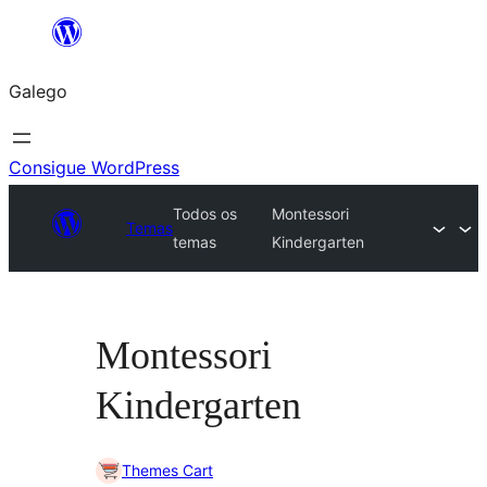
Saltar
ao
Galego
contido
Consigue WordPress
Todos os
Montessori
Temas
temas
Kindergarten
Montessori
Kindergarten
Themes Cart