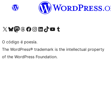
Visita la cuenta de X (anteriormente Twitter)
Visita a nosa conta de Bluesky
Visita a nosa conta de Mastodon
Visita a nosa conta de Threads
Visita a nosa páxina de Facebook
Visita a nosa conta de Instagram
Visita a nosa conta de LinkedIn
Visita a nosa conta de TikTok
Visita a nosa canle de YouTube
Visita a nosa conta de Tumblr
O código é poesía.
The WordPress® trademark is the intellectual property
of the WordPress Foundation.