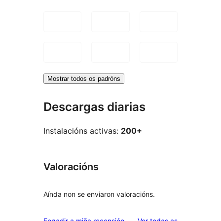
Mostrar todos os padróns
Descargas diarias
Instalacións activas:
200+
Valoracións
Aínda non se enviaron valoracións.
valoracións
Engadir a miña recensión
Ver todas as