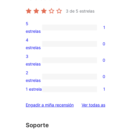
3
de 5 estrelas
5
1
1
estrelas
valoración
4
0
de
0
estrelas
5
valoracións
3
0
estrelas
de
0
estrelas
4
valoracións
2
0
estrelas
de
0
estrelas
3
valoracións
1 estrela
1
1
estrelas
de
valoración
2
valoracións
Engadir a miña recensión
Ver todas as
de
estrelas
1
estrelas
Soporte