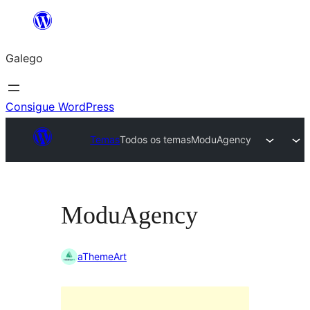
Saltar
ao
Galego
contido
Consigue WordPress
Temas
Todos os temas
ModuAgency
ModuAgency
aThemeArt