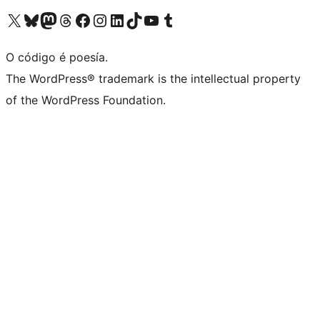
Visita la cuenta de X (anteriormente Twitter)
Visita a nosa conta de Bluesky
Visita a nosa conta de Mastodon
Visita a nosa conta de Threads
Visita a nosa páxina de Facebook
Visita a nosa conta de Instagram
Visita a nosa conta de LinkedIn
Visita a nosa conta de TikTok
Visita a nosa canle de YouTube
Visita a nosa conta de Tumblr
O código é poesía.
The WordPress® trademark is the intellectual property
of the WordPress Foundation.