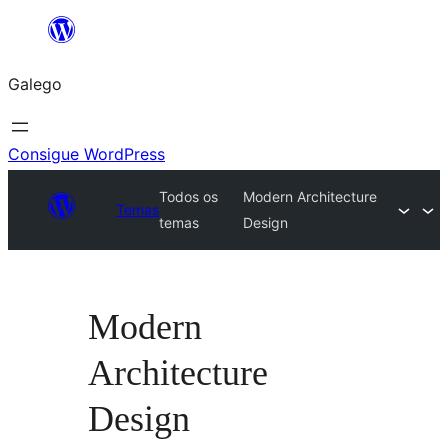
Saltar
ao
Galego
contido
Consigue WordPress
Todos os
Modern Architecture
Temas
temas
Design
Modern
Architecture
Design