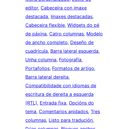
editor
, 
Cabeceira con imaxe
destacada
, 
Imaxes destacadas
, 
Cabeceira flexible
, 
Widgets do pé
de páxina
, 
Catro columnas
, 
Modelo
de ancho completo
, 
Deseño de
cuadrícula
, 
Barra lateral esquerda
, 
Unha columna
, 
Fotografía
, 
Portafolios
, 
Formatos de artigo
, 
Barra lateral dereita
, 
Compatibilidade con idiomas de
escritura de dereita a esquerda
(RTL)
, 
Entrada fixa
, 
Opcións do
tema
, 
Comentarios anidados
, 
Tres
columnas
, 
Listo para tradución
, 
Dúas columnas
, 
Bloques anchos