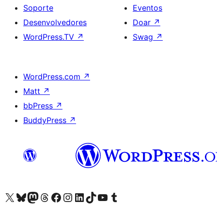
Soporte
Eventos
Desenvolvedores
Doar
↗
WordPress.TV
↗
Swag
↗
WordPress.com
↗
Matt
↗
bbPress
↗
BuddyPress
↗
Visita la cuenta de X (anteriormente Twitter)
Visita a nosa conta de Bluesky
Visita a nosa conta de Mastodon
Visita a nosa conta de Threads
Visita a nosa páxina de Facebook
Visita a nosa conta de Instagram
Visita a nosa conta de LinkedIn
Visita a nosa conta de TikTok
Visita a nosa canle de YouTube
Visita a nosa conta de Tumblr