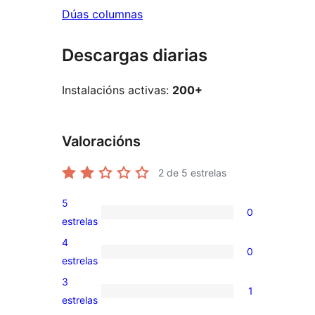
Dúas columnas
Descargas diarias
Instalacións activas:
200+
Valoracións
2
de 5 estrelas
5
0
0
estrelas
valoracións
4
0
de
0
estrelas
5
valoracións
3
1
estrelas
de
1
estrelas
4