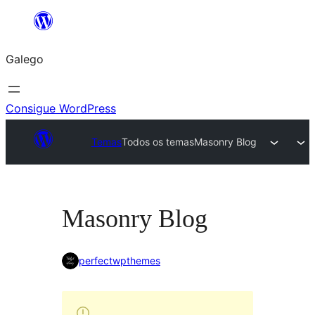
Saltar
ao
Galego
contido
Consigue WordPress
Temas
Todos os temas
Masonry Blog
Masonry Blog
perfectwpthemes