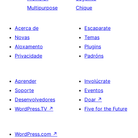
Multipurpose
Chique
Acerca de
Escaparate
Novas
Temas
Aloxamento
Plugins
Privacidade
Padróns
Aprender
Involúcrate
Soporte
Eventos
Desenvolvedores
Doar
↗
WordPress.TV
↗
Five for the Future
WordPress.com
↗