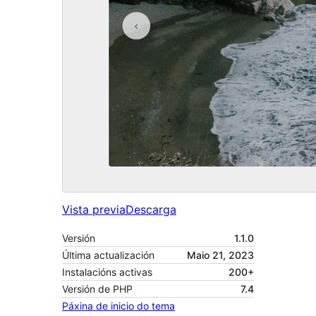
Vista previa
Descarga
Versión
1.1.0
Última actualización
Maio 21, 2023
Instalacións activas
200+
Versión de PHP
7.4
Páxina de inicio do tema