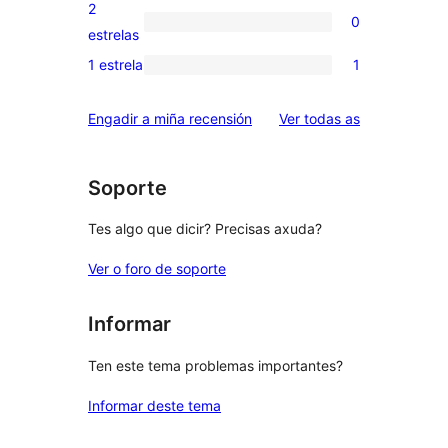
valoración
2
0
estrelas
de
0
estrelas
3
valoracións
1 estrela
1
1
estrelas
de
valoración
2
valoracións
Engadir a miña recensión
Ver todas as
de
estrelas
1
estrelas
Soporte
Tes algo que dicir? Precisas axuda?
Ver o foro de soporte
Informar
Ten este tema problemas importantes?
Informar deste tema