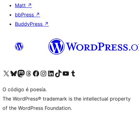
Matt
↗
bbPress
↗
BuddyPress
↗
Visita la cuenta de X (anteriormente Twitter)
Visita a nosa conta de Bluesky
Visita a nosa conta de Mastodon
Visita a nosa conta de Threads
Visita a nosa páxina de Facebook
Visita a nosa conta de Instagram
Visita a nosa conta de LinkedIn
Visita a nosa conta de TikTok
Visita a nosa canle de YouTube
Visita a nosa conta de Tumblr
O código é poesía.
The WordPress® trademark is the intellectual property
of the WordPress Foundation.