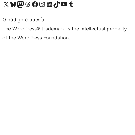
Visita la cuenta de X (anteriormente Twitter)
Visita a nosa conta de Bluesky
Visita a nosa conta de Mastodon
Visita a nosa conta de Threads
Visita a nosa páxina de Facebook
Visita a nosa conta de Instagram
Visita a nosa conta de LinkedIn
Visita a nosa conta de TikTok
Visita a nosa canle de YouTube
Visita a nosa conta de Tumblr
O código é poesía.
The WordPress® trademark is the intellectual property
of the WordPress Foundation.