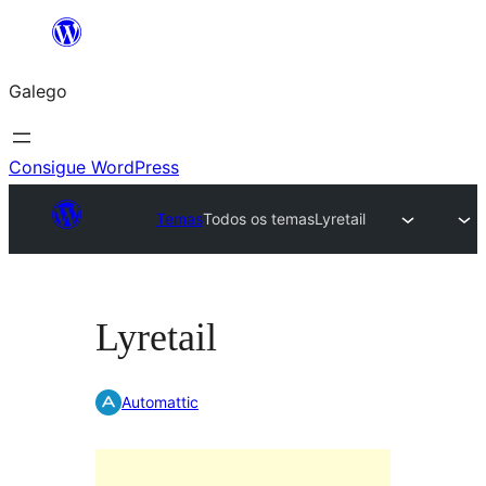
Saltar
ao
Galego
contido
Consigue WordPress
Temas
Todos os temas
Lyretail
Lyretail
Automattic