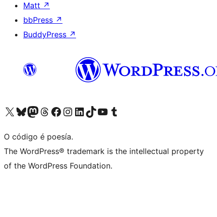
Matt
↗
bbPress
↗
BuddyPress
↗
Visita la cuenta de X (anteriormente Twitter)
Visita a nosa conta de Bluesky
Visita a nosa conta de Mastodon
Visita a nosa conta de Threads
Visita a nosa páxina de Facebook
Visita a nosa conta de Instagram
Visita a nosa conta de LinkedIn
Visita a nosa conta de TikTok
Visita a nosa canle de YouTube
Visita a nosa conta de Tumblr
O código é poesía.
The WordPress® trademark is the intellectual property
of the WordPress Foundation.