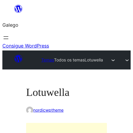
Saltar
ao
Galego
contido
Consigue WordPress
Temas
Todos os temas
Lotuwella
Lotuwella
nordicwptheme