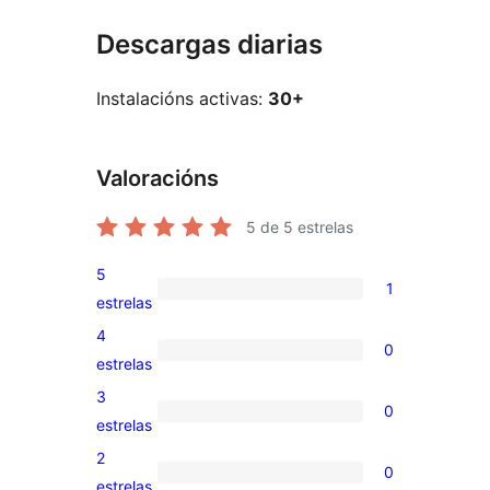
Descargas diarias
Instalacións activas:
30+
Valoracións
5
de 5 estrelas
5
1
1
estrelas
valoración
4
0
de
0
estrelas
5
valoracións
3
0
estrelas
de
0
estrelas
4
valoracións
2
0
estrelas
de
0
estrelas