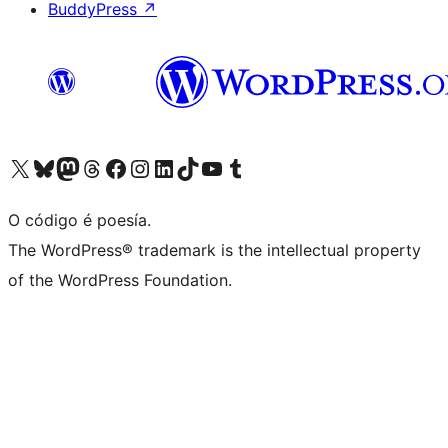
BuddyPress
↗
Visita la cuenta de X (anteriormente Twitter)
Visita a nosa conta de Bluesky
Visita a nosa conta de Mastodon
Visita a nosa conta de Threads
Visita a nosa páxina de Facebook
Visita a nosa conta de Instagram
Visita a nosa conta de LinkedIn
Visita a nosa conta de TikTok
Visita a nosa canle de YouTube
Visita a nosa conta de Tumblr
O código é poesía.
The WordPress® trademark is the intellectual property
of the WordPress Foundation.