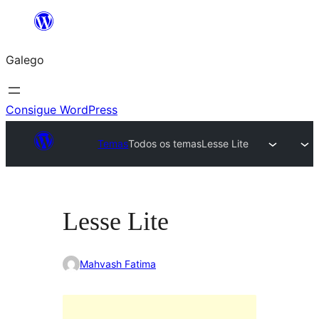
Saltar
ao
Galego
contido
Consigue WordPress
Temas
Todos os temas
Lesse Lite
Lesse Lite
Mahvash Fatima