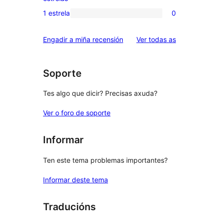
3
valoracións
1 estrela
0
0
estrelas
de
valoracións
2
valoracións
Engadir a miña recensión
Ver todas as
de
estrelas
1
estrelas
Soporte
Tes algo que dicir? Precisas axuda?
Ver o foro de soporte
Informar
Ten este tema problemas importantes?
Informar deste tema
Traducións