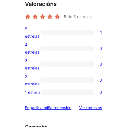
Valoracións
5
de 5 estrelas
5
1
1
estrelas
valoración
4
0
de
0
estrelas
5
valoracións
3
0
estrelas
de
0
estrelas
4
valoracións
2
0
estrelas
de
0
estrelas
3
valoracións
1 estrela
0
0
estrelas
de
valoracións
2
valoracións
Engadir a miña recensión
Ver todas as
de
estrelas
1
estrelas