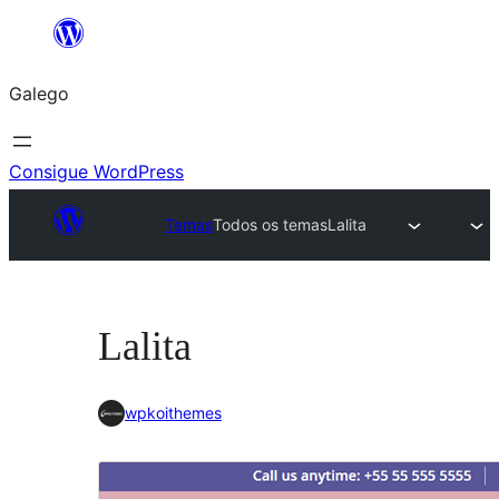
Saltar
ao
Galego
contido
Consigue WordPress
Temas
Todos os temas
Lalita
Lalita
wpkoithemes