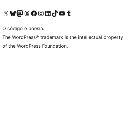
Visita la cuenta de X (anteriormente Twitter)
Visita a nosa conta de Bluesky
Visita a nosa conta de Mastodon
Visita a nosa conta de Threads
Visita a nosa páxina de Facebook
Visita a nosa conta de Instagram
Visita a nosa conta de LinkedIn
Visita a nosa conta de TikTok
Visita a nosa canle de YouTube
Visita a nosa conta de Tumblr
O código é poesía.
The WordPress® trademark is the intellectual property
of the WordPress Foundation.