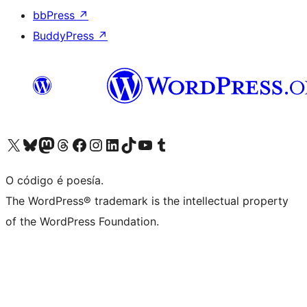
bbPress
↗
BuddyPress
↗
Visita la cuenta de X (anteriormente Twitter)
Visita a nosa conta de Bluesky
Visita a nosa conta de Mastodon
Visita a nosa conta de Threads
Visita a nosa páxina de Facebook
Visita a nosa conta de Instagram
Visita a nosa conta de LinkedIn
Visita a nosa conta de TikTok
Visita a nosa canle de YouTube
Visita a nosa conta de Tumblr
O código é poesía.
The WordPress® trademark is the intellectual property
of the WordPress Foundation.