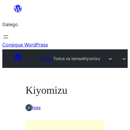
Saltar
ao
Galego
contido
Consigue WordPress
Temas
Todos os temas
Kiyomizu
Kiyomizu
hide