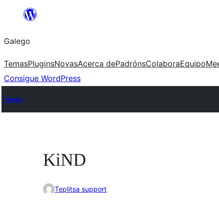
Saltar
ao
Galego
contido
Temas
Plugins
Novas
Acerca de
Padróns
Colabora
Equipo
Me
Consigue WordPress
Temas
KiND
Teplitsa support