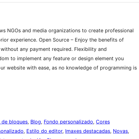
lows NGOs and media organizations to create professional
prior experience. Open Source – Enjoy the benefits of
without any payment required. Flexibility and
edom to implement any feature or design element you
our website with ease, as no knowledge of programming is
r de bloques
, 
Blog
, 
Fondo personalizado
, 
Cores
onalizado
, 
Estilo do editor
, 
Imaxes destacadas
, 
Novas
, 