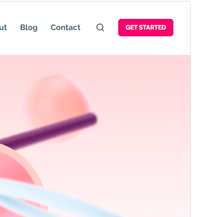
Vista previa
Descarga
Versión
1.0.7
Última actualización
Decembro 3, 2024
Instalacións activas
80+
Versión de WordPress
6.0
Versión de PHP
7.4