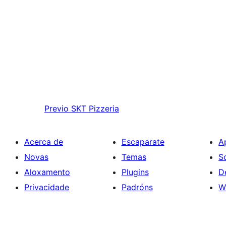
Previo
SKT Pizzeria
Acerca de
Escaparate
A
Novas
Temas
S
Aloxamento
Plugins
D
Privacidade
Padróns
W