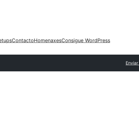
etups
Contacto
Homenaxes
Consigue WordPress
Enviar