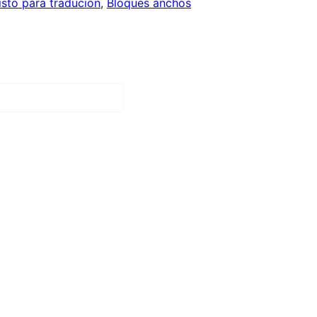
isto para tradución
, 
Bloques anchos