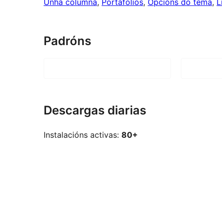
Unha columna
, 
Portafolios
, 
Opcións do tema
, 
L
Padróns
Descargas diarias
Instalacións activas:
80+