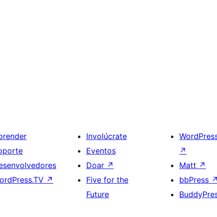
prender
Involúcrate
WordPres
oporte
Eventos
↗
esenvolvedores
Doar
↗
Matt
↗
ordPress.TV
↗
Five for the
bbPress
Future
BuddyPre