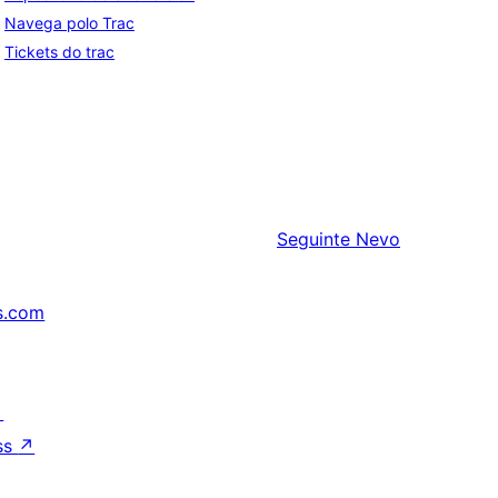
Navega polo Trac
Tickets do trac
Seguinte
Nevo
s.com
↗
ss
↗