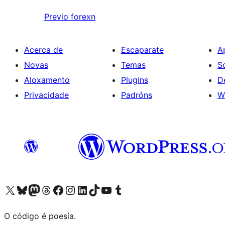
Previo
forexn
Acerca de
Escaparate
A
Novas
Temas
S
Aloxamento
Plugins
D
Privacidade
Padróns
W
Visita la cuenta de X (anteriormente Twitter)
Visita a nosa conta de Bluesky
Visita a nosa conta de Mastodon
Visita a nosa conta de Threads
Visita a nosa páxina de Facebook
Visita a nosa conta de Instagram
Visita a nosa conta de LinkedIn
Visita a nosa conta de TikTok
Visita a nosa canle de YouTube
Visita a nosa conta de Tumblr
O código é poesía.