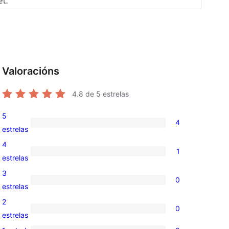
Valoracións
4.8
de 5 estrelas
5
4
4
estrelas
valoracións
4
1
de
1
estrelas
5
valoración
3
0
estrelas
de
0
estrelas
4
valoracións
2
0
estrelas
de
0
estrelas
3
valoracións