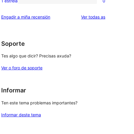
1 estrela
0
0
estrelas
de
valoracións
2
valoracións
Engadir a miña recensión
Ver todas as
de
estrelas
1
estrelas
Soporte
Tes algo que dicir? Precisas axuda?
Ver o foro de soporte
Informar
Ten este tema problemas importantes?
Informar deste tema