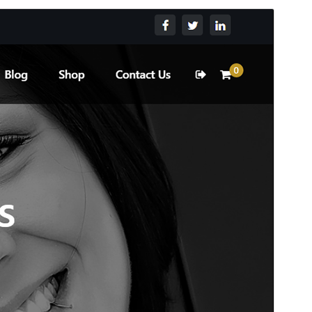
Vista previa
Descarga
Versión
2.5.2
Última actualización
Decembro 23, 2025
Instalacións activas
200+
Versión de WordPress
5.6
Versión de PHP
5.6
Páxina de inicio do tema