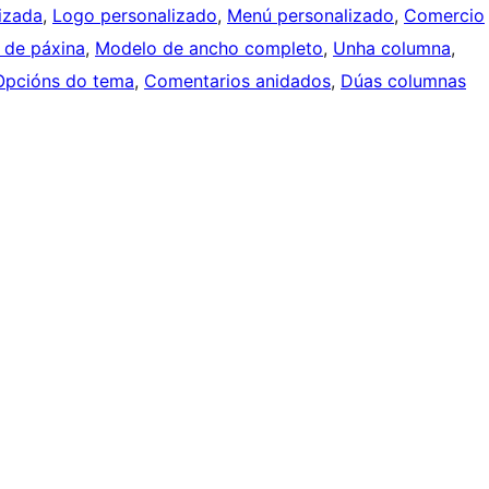
izada
, 
Logo personalizado
, 
Menú personalizado
, 
Comercio
 de páxina
, 
Modelo de ancho completo
, 
Unha columna
, 
Opcións do tema
, 
Comentarios anidados
, 
Dúas columnas