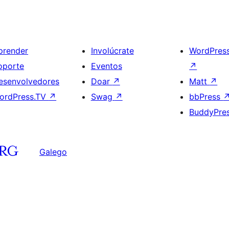
prender
Involúcrate
WordPres
oporte
Eventos
↗
esenvolvedores
Doar
↗
Matt
↗
ordPress.TV
↗
Swag
↗
bbPress
BuddyPre
Galego