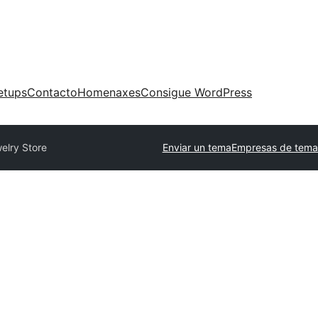
etups
Contacto
Homenaxes
Consigue WordPress
elry Store
Enviar un tema
Empresas de tema