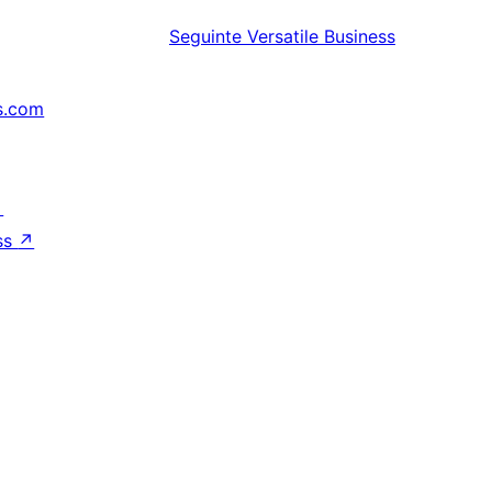
Seguinte
Versatile Business
s.com
↗
ss
↗