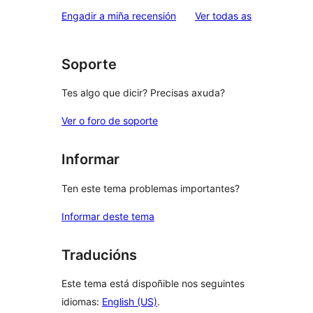
valoracións
2
valoracións
Engadir a miña recensión
Ver todas as
de
estrelas
1
estrelas
Soporte
Tes algo que dicir? Precisas axuda?
Ver o foro de soporte
Informar
Ten este tema problemas importantes?
Informar deste tema
Traducións
Este tema está dispoñible nos seguintes
idiomas:
English (US)
.