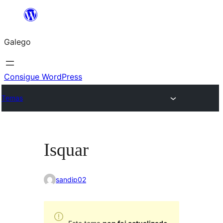
Saltar
ao
Galego
contido
Consigue WordPress
Temas
Isquar
sandip02