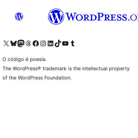
Visita la cuenta de X (anteriormente Twitter)
Visita a nosa conta de Bluesky
Visita a nosa conta de Mastodon
Visita a nosa conta de Threads
Visita a nosa páxina de Facebook
Visita a nosa conta de Instagram
Visita a nosa conta de LinkedIn
Visita a nosa conta de TikTok
Visita a nosa canle de YouTube
Visita a nosa conta de Tumblr
O código é poesía.
The WordPress® trademark is the intellectual property
of the WordPress Foundation.