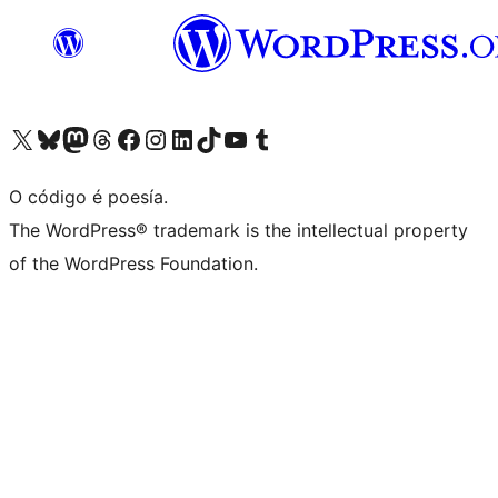
Visita la cuenta de X (anteriormente Twitter)
Visita a nosa conta de Bluesky
Visita a nosa conta de Mastodon
Visita a nosa conta de Threads
Visita a nosa páxina de Facebook
Visita a nosa conta de Instagram
Visita a nosa conta de LinkedIn
Visita a nosa conta de TikTok
Visita a nosa canle de YouTube
Visita a nosa conta de Tumblr
O código é poesía.
The WordPress® trademark is the intellectual property
of the WordPress Foundation.