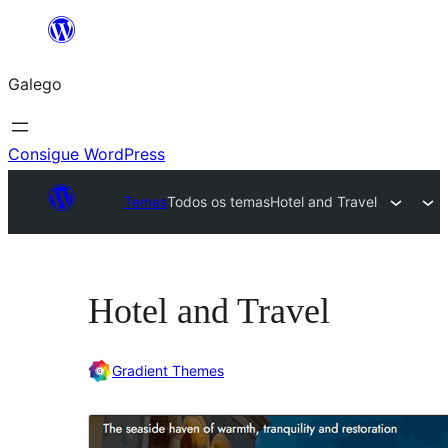
Saltar
ao
Galego
contido
Consigue WordPress
Temas
Todos os temas
Hotel and Travel
Hotel and Travel
Gradient Themes