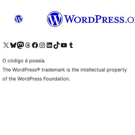
Visita la cuenta de X (anteriormente Twitter)
Visita a nosa conta de Bluesky
Visita a nosa conta de Mastodon
Visita a nosa conta de Threads
Visita a nosa páxina de Facebook
Visita a nosa conta de Instagram
Visita a nosa conta de LinkedIn
Visita a nosa conta de TikTok
Visita a nosa canle de YouTube
Visita a nosa conta de Tumblr
O código é poesía.
The WordPress® trademark is the intellectual property
of the WordPress Foundation.