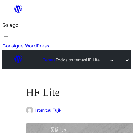
Saltar
ao
Galego
contido
Consigue WordPress
Temas
Todos os temas
HF Lite
HF Lite
Hiromitsu Fujiki