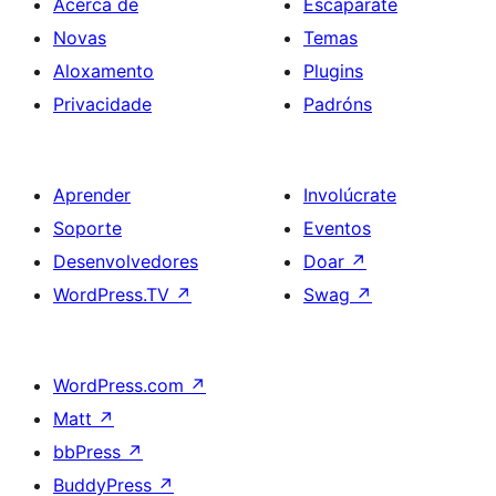
Acerca de
Escaparate
Novas
Temas
Aloxamento
Plugins
Privacidade
Padróns
Aprender
Involúcrate
Soporte
Eventos
Desenvolvedores
Doar
↗
WordPress.TV
↗
Swag
↗
WordPress.com
↗
Matt
↗
bbPress
↗
BuddyPress
↗