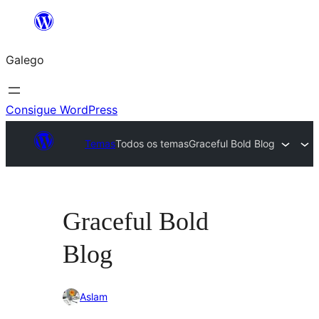
Saltar
ao
Galego
contido
Consigue WordPress
Temas
Todos os temas
Graceful Bold Blog
Graceful Bold
Blog
Aslam