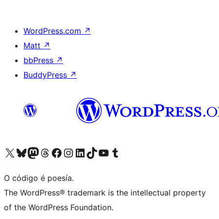
WordPress.com
↗
Matt
↗
bbPress
↗
BuddyPress
↗
Visita la cuenta de X (anteriormente Twitter)
Visita a nosa conta de Bluesky
Visita a nosa conta de Mastodon
Visita a nosa conta de Threads
Visita a nosa páxina de Facebook
Visita a nosa conta de Instagram
Visita a nosa conta de LinkedIn
Visita a nosa conta de TikTok
Visita a nosa canle de YouTube
Visita a nosa conta de Tumblr
O código é poesía.
The WordPress® trademark is the intellectual property
of the WordPress Foundation.