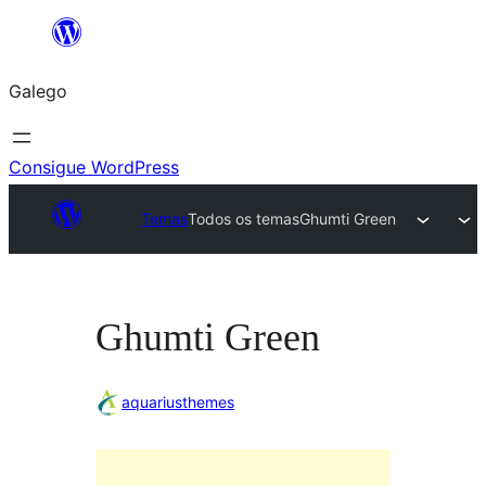
Saltar
ao
Galego
contido
Consigue WordPress
Temas
Todos os temas
Ghumti Green
Ghumti Green
aquariusthemes