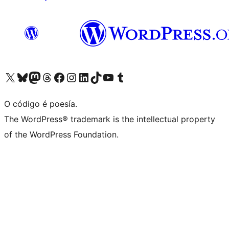
Visita la cuenta de X (anteriormente Twitter)
Visita a nosa conta de Bluesky
Visita a nosa conta de Mastodon
Visita a nosa conta de Threads
Visita a nosa páxina de Facebook
Visita a nosa conta de Instagram
Visita a nosa conta de LinkedIn
Visita a nosa conta de TikTok
Visita a nosa canle de YouTube
Visita a nosa conta de Tumblr
O código é poesía.
The WordPress® trademark is the intellectual property
of the WordPress Foundation.