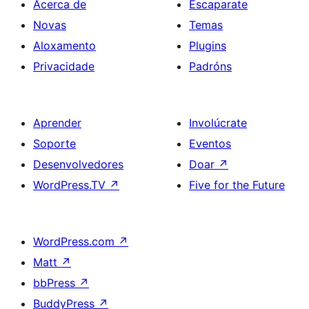
Acerca de
Escaparate
Novas
Temas
Aloxamento
Plugins
Privacidade
Padróns
Aprender
Involúcrate
Soporte
Eventos
Desenvolvedores
Doar
↗
WordPress.TV
↗
Five for the Future
WordPress.com
↗
Matt
↗
bbPress
↗
BuddyPress
↗