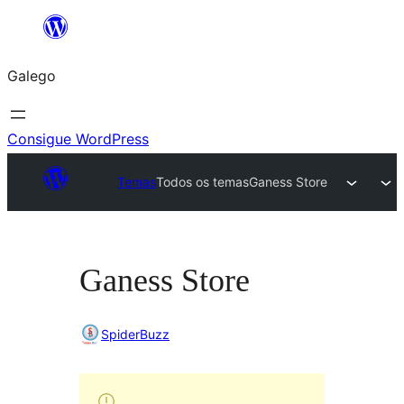
Saltar
ao
Galego
contido
Consigue WordPress
Temas
Todos os temas
Ganess Store
Ganess Store
SpiderBuzz