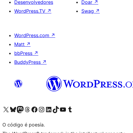
Desenvolvedores
Doar
↗
WordPress.TV
↗
Swag
↗
WordPress.com
↗
Matt
↗
bbPress
↗
BuddyPress
↗
Visita la cuenta de X (anteriormente Twitter)
Visita a nosa conta de Bluesky
Visita a nosa conta de Mastodon
Visita a nosa conta de Threads
Visita a nosa páxina de Facebook
Visita a nosa conta de Instagram
Visita a nosa conta de LinkedIn
Visita a nosa conta de TikTok
Visita a nosa canle de YouTube
Visita a nosa conta de Tumblr
O código é poesía.