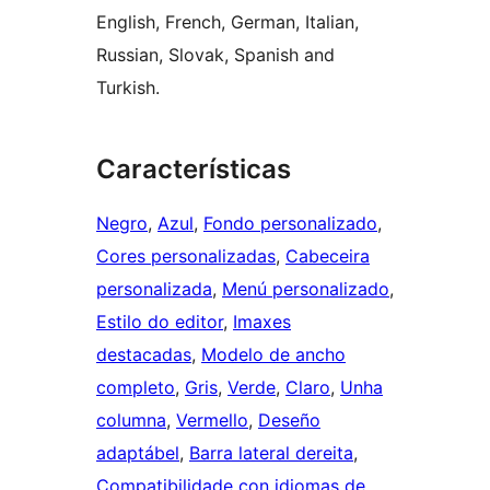
English, French, German, Italian,
Russian, Slovak, Spanish and
Turkish.
Características
Negro
, 
Azul
, 
Fondo personalizado
, 
Cores personalizadas
, 
Cabeceira
personalizada
, 
Menú personalizado
, 
Estilo do editor
, 
Imaxes
destacadas
, 
Modelo de ancho
completo
, 
Gris
, 
Verde
, 
Claro
, 
Unha
columna
, 
Vermello
, 
Deseño
adaptábel
, 
Barra lateral dereita
, 
Compatibilidade con idiomas de