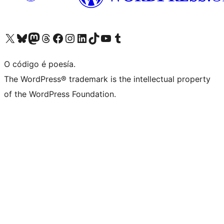
Visita la cuenta de X (anteriormente Twitter)
Visita a nosa conta de Bluesky
Visita a nosa conta de Mastodon
Visita a nosa conta de Threads
Visita a nosa páxina de Facebook
Visita a nosa conta de Instagram
Visita a nosa conta de LinkedIn
Visita a nosa conta de TikTok
Visita a nosa canle de YouTube
Visita a nosa conta de Tumblr
O código é poesía.
The WordPress® trademark is the intellectual property
of the WordPress Foundation.