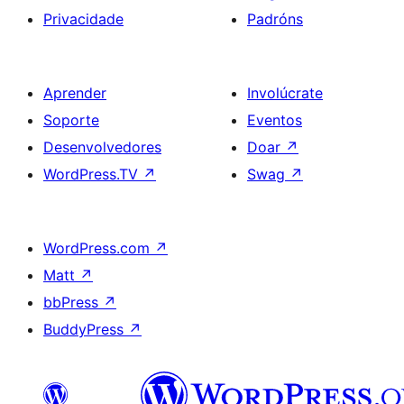
Privacidade
Padróns
Aprender
Involúcrate
Soporte
Eventos
Desenvolvedores
Doar
↗
WordPress.TV
↗
Swag
↗
WordPress.com
↗
Matt
↗
bbPress
↗
BuddyPress
↗