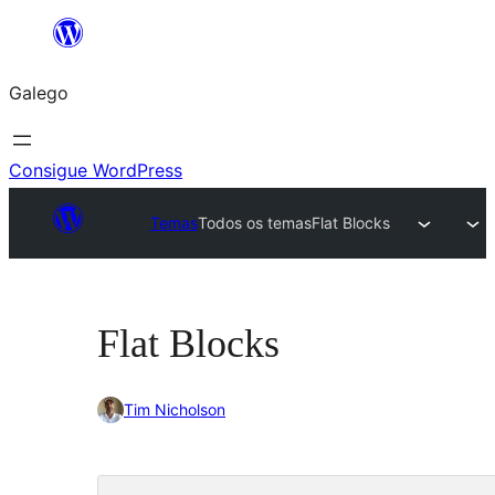
Saltar
ao
Galego
contido
Consigue WordPress
Temas
Todos os temas
Flat Blocks
Flat Blocks
Tim Nicholson