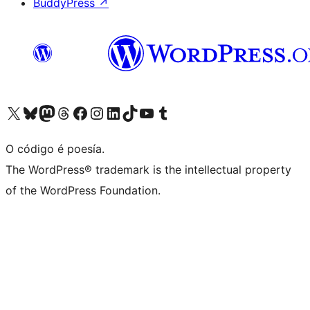
BuddyPress
↗
Visita la cuenta de X (anteriormente Twitter)
Visita a nosa conta de Bluesky
Visita a nosa conta de Mastodon
Visita a nosa conta de Threads
Visita a nosa páxina de Facebook
Visita a nosa conta de Instagram
Visita a nosa conta de LinkedIn
Visita a nosa conta de TikTok
Visita a nosa canle de YouTube
Visita a nosa conta de Tumblr
O código é poesía.
The WordPress® trademark is the intellectual property
of the WordPress Foundation.