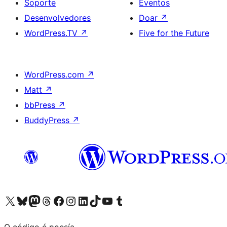
Soporte
Eventos
Desenvolvedores
Doar
↗
WordPress.TV
↗
Five for the Future
WordPress.com
↗
Matt
↗
bbPress
↗
BuddyPress
↗
Visita la cuenta de X (anteriormente Twitter)
Visita a nosa conta de Bluesky
Visita a nosa conta de Mastodon
Visita a nosa conta de Threads
Visita a nosa páxina de Facebook
Visita a nosa conta de Instagram
Visita a nosa conta de LinkedIn
Visita a nosa conta de TikTok
Visita a nosa canle de YouTube
Visita a nosa conta de Tumblr
O código é poesía.