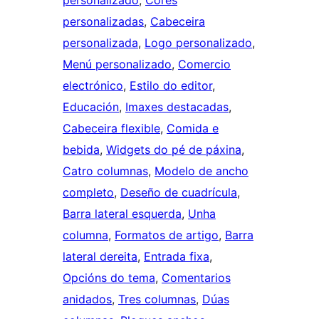
personalizado
, 
Cores
personalizadas
, 
Cabeceira
personalizada
, 
Logo personalizado
, 
Menú personalizado
, 
Comercio
electrónico
, 
Estilo do editor
, 
Educación
, 
Imaxes destacadas
, 
Cabeceira flexible
, 
Comida e
bebida
, 
Widgets do pé de páxina
, 
Catro columnas
, 
Modelo de ancho
completo
, 
Deseño de cuadrícula
, 
Barra lateral esquerda
, 
Unha
columna
, 
Formatos de artigo
, 
Barra
lateral dereita
, 
Entrada fixa
, 
Opcións do tema
, 
Comentarios
anidados
, 
Tres columnas
, 
Dúas