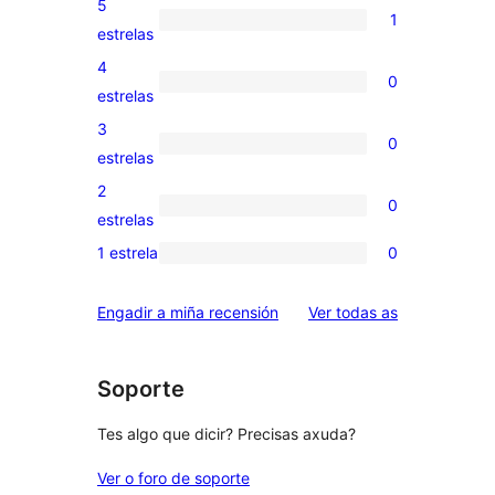
5
1
1
estrelas
valoración
4
0
de
0
estrelas
5
valoracións
3
0
estrelas
de
0
estrelas
4
valoracións
2
0
estrelas
de
0
estrelas
3
valoracións
1 estrela
0
0
estrelas
de
valoracións
2
valoracións
Engadir a miña recensión
Ver todas as
de
estrelas
1
estrelas
Soporte
Tes algo que dicir? Precisas axuda?
Ver o foro de soporte