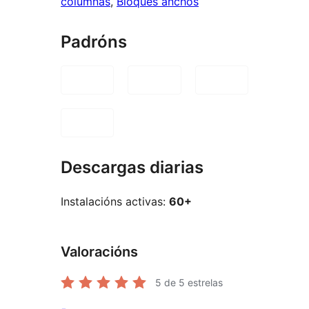
columnas
, 
Bloques anchos
Padróns
Descargas diarias
Instalacións activas:
60+
Valoracións
5
de 5 estrelas