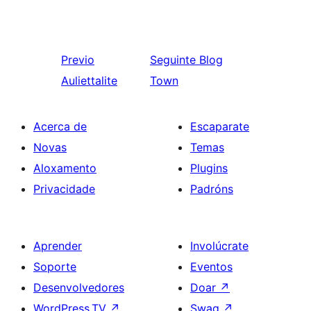
Previo
Seguinte
Blog
Auliettalite
Town
Acerca de
Escaparate
Novas
Temas
Aloxamento
Plugins
Privacidade
Padróns
Aprender
Involúcrate
Soporte
Eventos
Desenvolvedores
Doar
↗
WordPress.TV
↗
Swag
↗