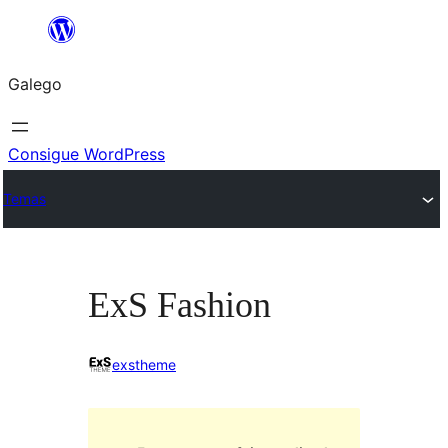
Saltar
ao
Galego
contido
Consigue WordPress
Temas
ExS Fashion
exstheme