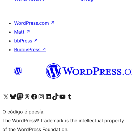
WordPress.com
↗
Matt
↗
bbPress
↗
BuddyPress
↗
Visita la cuenta de X (anteriormente Twitter)
Visita a nosa conta de Bluesky
Visita a nosa conta de Mastodon
Visita a nosa conta de Threads
Visita a nosa páxina de Facebook
Visita a nosa conta de Instagram
Visita a nosa conta de LinkedIn
Visita a nosa conta de TikTok
Visita a nosa canle de YouTube
Visita a nosa conta de Tumblr
O código é poesía.
The WordPress® trademark is the intellectual property
of the WordPress Foundation.