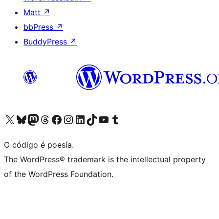
Matt
↗
bbPress
↗
BuddyPress
↗
Visita la cuenta de X (anteriormente Twitter)
Visita a nosa conta de Bluesky
Visita a nosa conta de Mastodon
Visita a nosa conta de Threads
Visita a nosa páxina de Facebook
Visita a nosa conta de Instagram
Visita a nosa conta de LinkedIn
Visita a nosa conta de TikTok
Visita a nosa canle de YouTube
Visita a nosa conta de Tumblr
O código é poesía.
The WordPress® trademark is the intellectual property
of the WordPress Foundation.