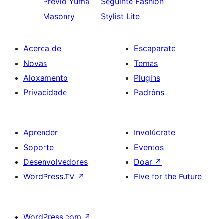
Previo
Yuma
Seguinte
Fashion
Masonry
Stylist Lite
Acerca de
Escaparate
Novas
Temas
Aloxamento
Plugins
Privacidade
Padróns
Aprender
Involúcrate
Soporte
Eventos
Desenvolvedores
Doar
↗
WordPress.TV
↗
Five for the Future
WordPress.com
↗