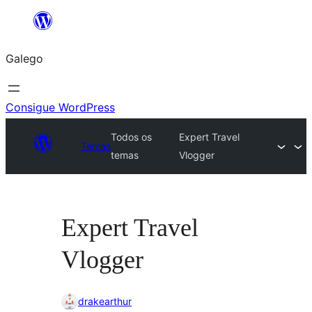
Saltar
ao
Galego
contido
Consigue WordPress
Todos os
Expert Travel
Temas
temas
Vlogger
Expert Travel
Vlogger
drakearthur