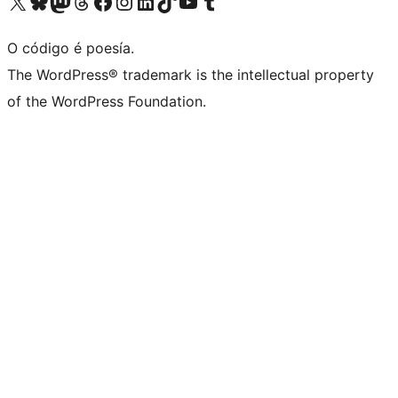
Visita la cuenta de X (anteriormente Twitter)
Visita a nosa conta de Bluesky
Visita a nosa conta de Mastodon
Visita a nosa conta de Threads
Visita a nosa páxina de Facebook
Visita a nosa conta de Instagram
Visita a nosa conta de LinkedIn
Visita a nosa conta de TikTok
Visita a nosa canle de YouTube
Visita a nosa conta de Tumblr
O código é poesía.
The WordPress® trademark is the intellectual property
of the WordPress Foundation.