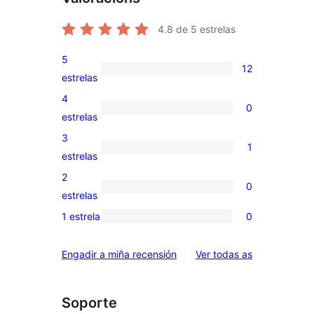
4.8
de 5 estrelas
5
12
12
estrelas
valoracións
4
0
de
0
estrelas
5
valoracións
3
1
estrelas
de
1
estrelas
4
valoración
2
0
estrelas
de
0
estrelas
3
valoracións
1 estrela
0
0
estrelas
de
valoracións
2
valoracións
Engadir a miña recensión
Ver todas as
de
estrelas
1
estrelas
Soporte