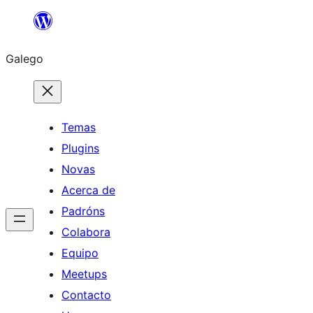
Saltar
ao
Galego
contido
Temas
Plugins
Novas
Acerca de
Padróns
Colabora
Equipo
Meetups
Contacto