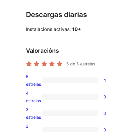
Descargas diarias
Instalacións activas:
10+
Valoracións
5
de 5 estrelas
5
1
1
estrelas
valoración
4
0
de
0
estrelas
5
valoracións
3
0
estrelas
de
0
estrelas
4
valoracións
2
0
estrelas
de