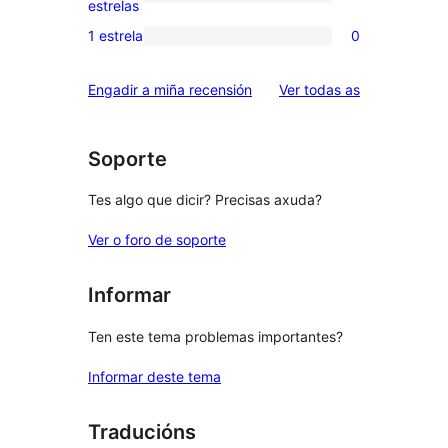
0
estrelas
3
valoracións
1 estrela
0
0
estrelas
de
valoracións
2
valoracións
Engadir a miña recensión
Ver todas as
de
estrelas
1
estrelas
Soporte
Tes algo que dicir? Precisas axuda?
Ver o foro de soporte
Informar
Ten este tema problemas importantes?
Informar deste tema
Traducións