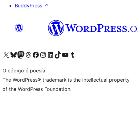
BuddyPress
↗
Visita la cuenta de X (anteriormente Twitter)
Visita a nosa conta de Bluesky
Visita a nosa conta de Mastodon
Visita a nosa conta de Threads
Visita a nosa páxina de Facebook
Visita a nosa conta de Instagram
Visita a nosa conta de LinkedIn
Visita a nosa conta de TikTok
Visita a nosa canle de YouTube
Visita a nosa conta de Tumblr
O código é poesía.
The WordPress® trademark is the intellectual property
of the WordPress Foundation.