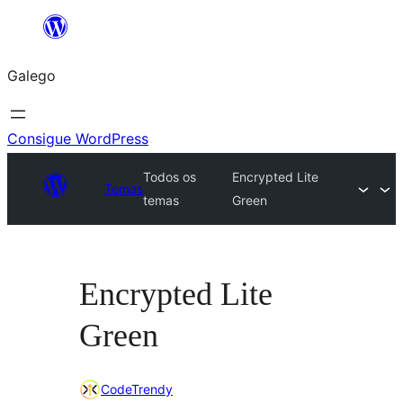
Saltar
ao
Galego
contido
Consigue WordPress
Todos os
Encrypted Lite
Temas
temas
Green
Encrypted Lite
Green
CodeTrendy