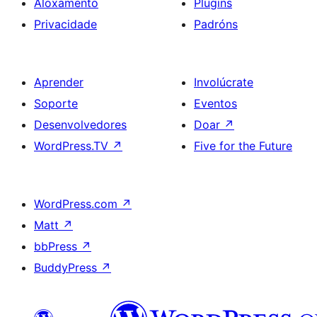
Aloxamento
Plugins
Privacidade
Padróns
Aprender
Involúcrate
Soporte
Eventos
Desenvolvedores
Doar
↗
WordPress.TV
↗
Five for the Future
WordPress.com
↗
Matt
↗
bbPress
↗
BuddyPress
↗