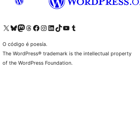
Visita la cuenta de X (anteriormente Twitter)
Visita a nosa conta de Bluesky
Visita a nosa conta de Mastodon
Visita a nosa conta de Threads
Visita a nosa páxina de Facebook
Visita a nosa conta de Instagram
Visita a nosa conta de LinkedIn
Visita a nosa conta de TikTok
Visita a nosa canle de YouTube
Visita a nosa conta de Tumblr
O código é poesía.
The WordPress® trademark is the intellectual property
of the WordPress Foundation.