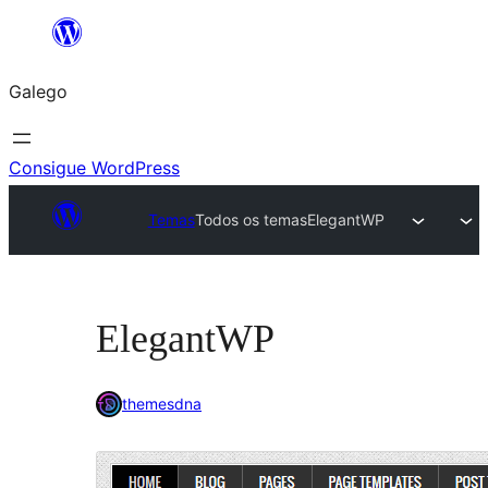
Saltar
ao
Galego
contido
Consigue WordPress
Temas
Todos os temas
ElegantWP
ElegantWP
themesdna