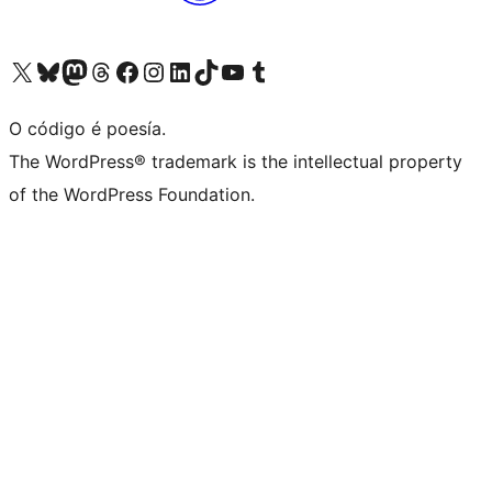
Visita la cuenta de X (anteriormente Twitter)
Visita a nosa conta de Bluesky
Visita a nosa conta de Mastodon
Visita a nosa conta de Threads
Visita a nosa páxina de Facebook
Visita a nosa conta de Instagram
Visita a nosa conta de LinkedIn
Visita a nosa conta de TikTok
Visita a nosa canle de YouTube
Visita a nosa conta de Tumblr
O código é poesía.
The WordPress® trademark is the intellectual property
of the WordPress Foundation.