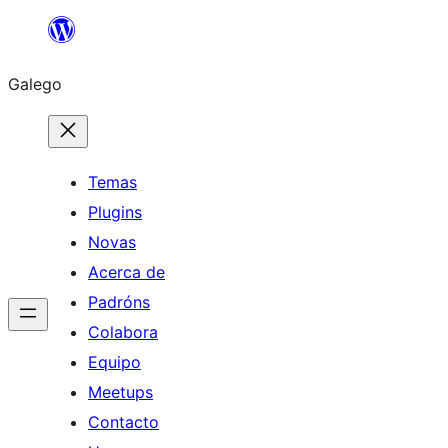
Saltar
ao
Galego
contido
Temas
Plugins
Novas
Acerca de
Padróns
Colabora
Equipo
Meetups
Contacto