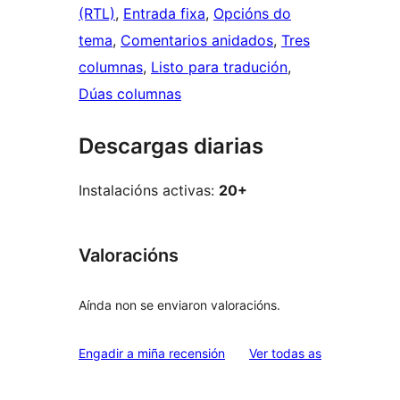
(RTL)
, 
Entrada fixa
, 
Opcións do
tema
, 
Comentarios anidados
, 
Tres
columnas
, 
Listo para tradución
, 
Dúas columnas
Descargas diarias
Instalacións activas:
20+
Valoracións
Aínda non se enviaron valoracións.
valoracións
Engadir a miña recensión
Ver todas as