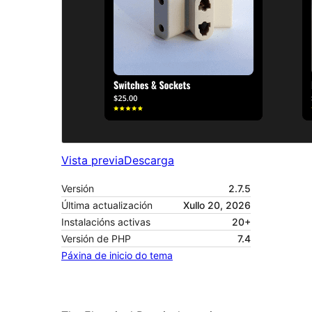
Vista previa
Descarga
Versión
2.7.5
Última actualización
Xullo 20, 2026
Instalacións activas
20+
Versión de PHP
7.4
Páxina de inicio do tema