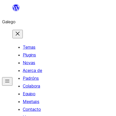
Saltar
ao
Galego
contido
Temas
Plugins
Novas
Acerca de
Padróns
Colabora
Equipo
Meetups
Contacto