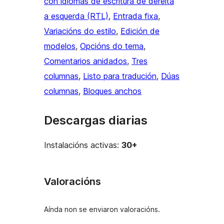
con idiomas de escritura de dereita
a esquerda (RTL)
, 
Entrada fixa
, 
Variacións do estilo
, 
Edición de
modelos
, 
Opcións do tema
, 
Comentarios anidados
, 
Tres
columnas
, 
Listo para tradución
, 
Dúas
columnas
, 
Bloques anchos
Descargas diarias
Instalacións activas:
30+
Valoracións
Aínda non se enviaron valoracións.