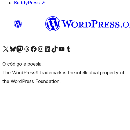
BuddyPress
↗
Visita la cuenta de X (anteriormente Twitter)
Visita a nosa conta de Bluesky
Visita a nosa conta de Mastodon
Visita a nosa conta de Threads
Visita a nosa páxina de Facebook
Visita a nosa conta de Instagram
Visita a nosa conta de LinkedIn
Visita a nosa conta de TikTok
Visita a nosa canle de YouTube
Visita a nosa conta de Tumblr
O código é poesía.
The WordPress® trademark is the intellectual property of
the WordPress Foundation.