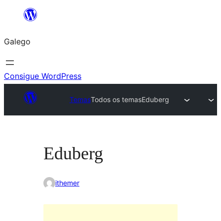
Saltar
ao
Galego
contido
Consigue WordPress
Temas
Todos os temas
Eduberg
Eduberg
ithemer