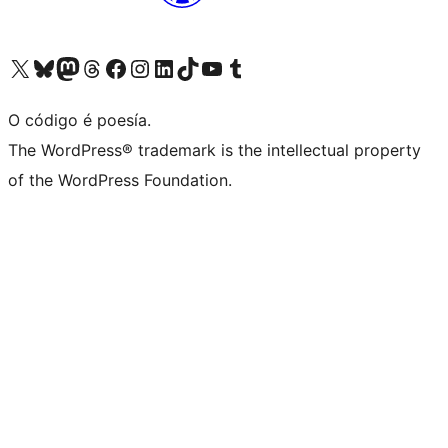
Visita la cuenta de X (anteriormente Twitter)
Visita a nosa conta de Bluesky
Visita a nosa conta de Mastodon
Visita a nosa conta de Threads
Visita a nosa páxina de Facebook
Visita a nosa conta de Instagram
Visita a nosa conta de LinkedIn
Visita a nosa conta de TikTok
Visita a nosa canle de YouTube
Visita a nosa conta de Tumblr
O código é poesía.
The WordPress® trademark is the intellectual property
of the WordPress Foundation.