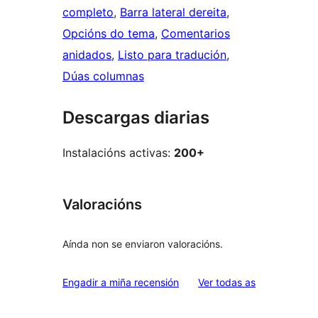
completo
, 
Barra lateral dereita
, 
Opcións do tema
, 
Comentarios
anidados
, 
Listo para tradución
, 
Dúas columnas
Descargas diarias
Instalacións activas:
200+
Valoracións
Aínda non se enviaron valoracións.
valoracións
Engadir a miña recensión
Ver todas as