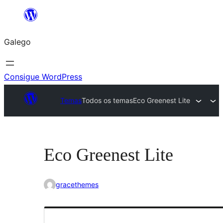
Saltar
ao
Galego
contido
Consigue WordPress
Temas
Todos os temas
Eco Greenest Lite
Eco Greenest Lite
gracethemes