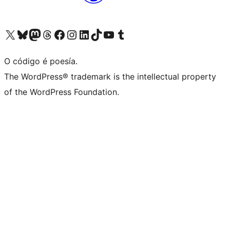
Visita la cuenta de X (anteriormente Twitter)
Visita a nosa conta de Bluesky
Visita a nosa conta de Mastodon
Visita a nosa conta de Threads
Visita a nosa páxina de Facebook
Visita a nosa conta de Instagram
Visita a nosa conta de LinkedIn
Visita a nosa conta de TikTok
Visita a nosa canle de YouTube
Visita a nosa conta de Tumblr
O código é poesía.
The WordPress® trademark is the intellectual property
of the WordPress Foundation.