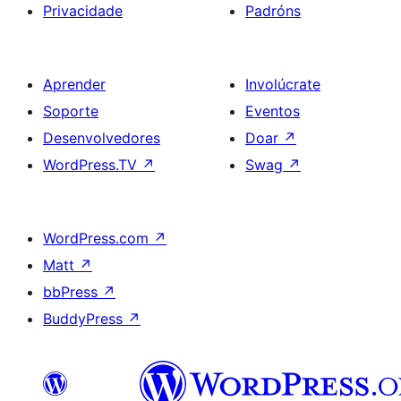
Privacidade
Padróns
Aprender
Involúcrate
Soporte
Eventos
Desenvolvedores
Doar
↗
WordPress.TV
↗
Swag
↗
WordPress.com
↗
Matt
↗
bbPress
↗
BuddyPress
↗