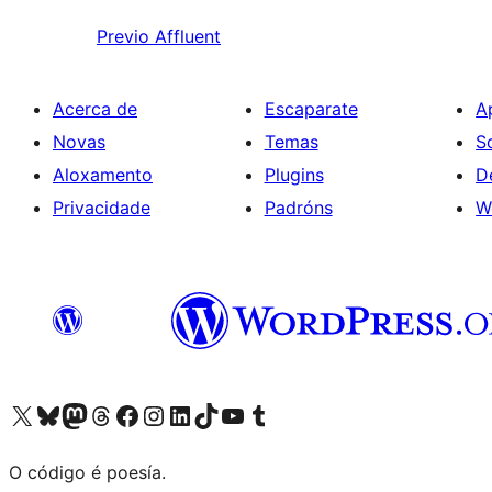
Previo
Affluent
Acerca de
Escaparate
A
Novas
Temas
S
Aloxamento
Plugins
D
Privacidade
Padróns
W
Visita la cuenta de X (anteriormente Twitter)
Visita a nosa conta de Bluesky
Visita a nosa conta de Mastodon
Visita a nosa conta de Threads
Visita a nosa páxina de Facebook
Visita a nosa conta de Instagram
Visita a nosa conta de LinkedIn
Visita a nosa conta de TikTok
Visita a nosa canle de YouTube
Visita a nosa conta de Tumblr
O código é poesía.