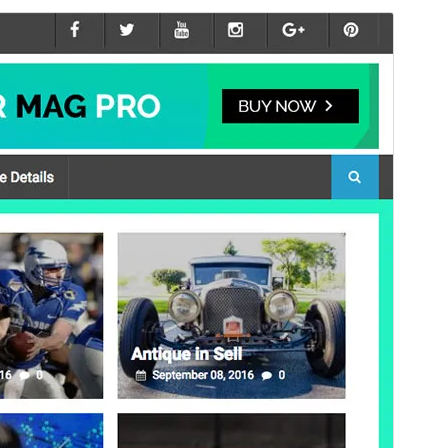
Vista previa
Descarga
Este é un tema fillo de
SuperMag
.
Versión
4.0.0
Última actualización
Xullo 16, 2026
Instalacións activas
200+
Versión de WordPress
6.6
Versión de PHP
7.4
Páxina de inicio do tema