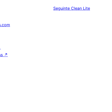
Seguinte
Clean Lite
s.com
↗
ss
↗