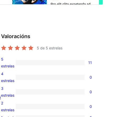
Valoracións
5
de 5 estrelas
5
11
11
estrelas
valoracións
4
0
de
0
estrelas
5
valoracións
3
0
estrelas
de
0
estrelas
é
4
valoracións
2
0
estrelas
de
0
estrelas
3
valoracións