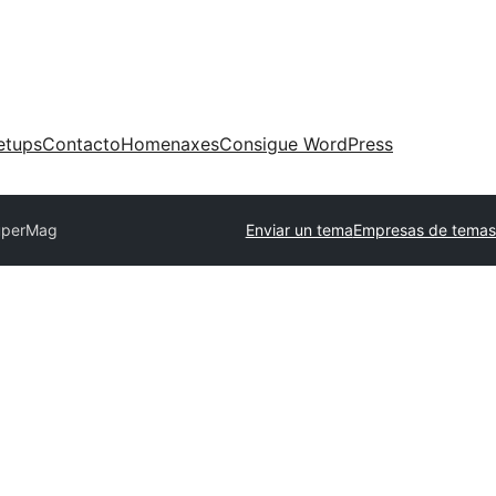
etups
Contacto
Homenaxes
Consigue WordPress
uperMag
Enviar un tema
Empresas de temas