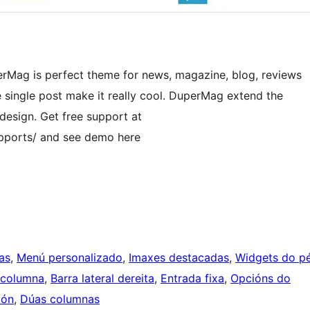
Mag is perfect theme for news, magazine, blog, reviews
ge single post make it really cool. DuperMag extend the
design. Get free support at
ports/ and see demo here
as
, 
Menú personalizado
, 
Imaxes destacadas
, 
Widgets do p
 columna
, 
Barra lateral dereita
, 
Entrada fixa
, 
Opcións do
ión
, 
Dúas columnas