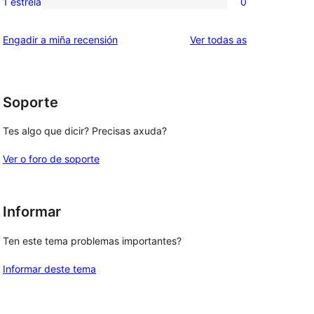
1 estrela
0
0
estrelas
de
valoracións
2
valoracións
Engadir a miña recensión
Ver todas as
de
estrelas
1
estrelas
Soporte
Tes algo que dicir? Precisas axuda?
Ver o foro de soporte
Informar
Ten este tema problemas importantes?
Informar deste tema