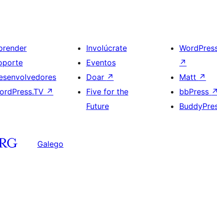
prender
Involúcrate
WordPres
oporte
Eventos
↗
esenvolvedores
Doar
↗
Matt
↗
ordPress.TV
↗
Five for the
bbPress
Future
BuddyPre
Galego