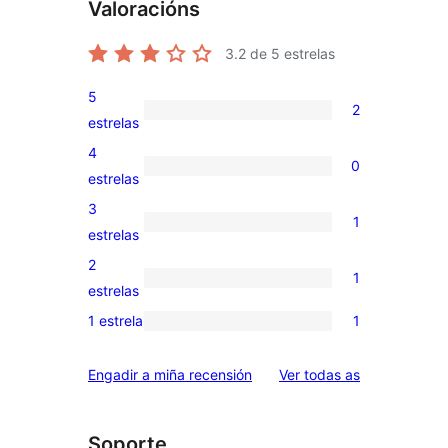
Valoracións
3.2
de 5 estrelas
5
2
2
estrelas
valoracións
4
0
de
0
estrelas
5
valoracións
3
1
estrelas
de
1
estrelas
4
valoración
2
1
estrelas
de
1
estrelas
3
valoración
1 estrela
1
1
estrelas
de
valoración
2
valoracións
Engadir a miña recensión
Ver todas as
de
estrelas
1
estrelas
Soporte