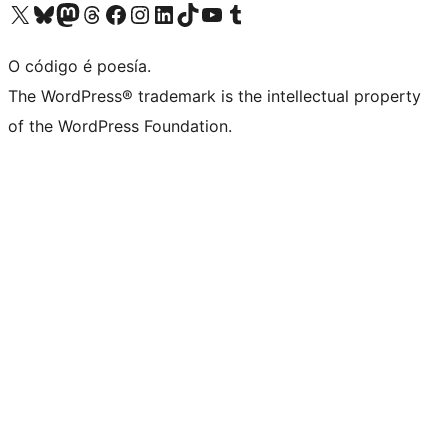
Visita la cuenta de X (anteriormente Twitter)
Visita a nosa conta de Bluesky
Visita a nosa conta de Mastodon
Visita a nosa conta de Threads
Visita a nosa páxina de Facebook
Visita a nosa conta de Instagram
Visita a nosa conta de LinkedIn
Visita a nosa conta de TikTok
Visita a nosa canle de YouTube
Visita a nosa conta de Tumblr
O código é poesía.
The WordPress® trademark is the intellectual property
of the WordPress Foundation.