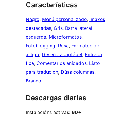
Características
Negro
, 
Menú personalizado
, 
Imaxes
destacadas
, 
Gris
, 
Barra lateral
esquerda
, 
Microformatos
, 
Fotoblogging
, 
Rosa
, 
Formatos de
artigo
, 
Deseño adaptábel
, 
Entrada
fixa
, 
Comentarios anidados
, 
Listo
para tradución
, 
Dúas columnas
, 
Branco
Descargas diarias
Instalacións activas:
60+