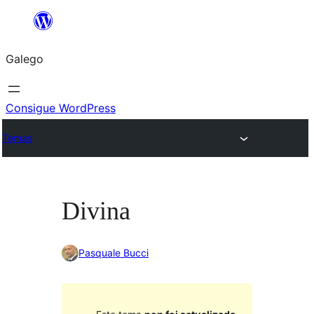
Saltar
ao
Galego
contido
Consigue WordPress
Temas
Divina
Pasquale Bucci