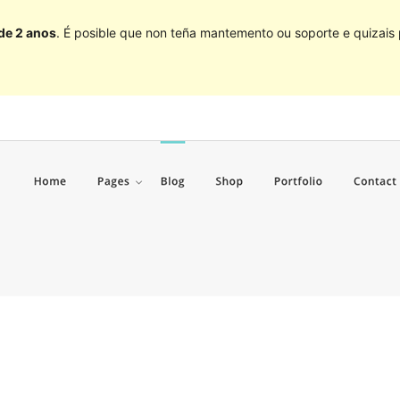
 de 2 anos
. É posible que non teña mantemento ou soporte e quizais