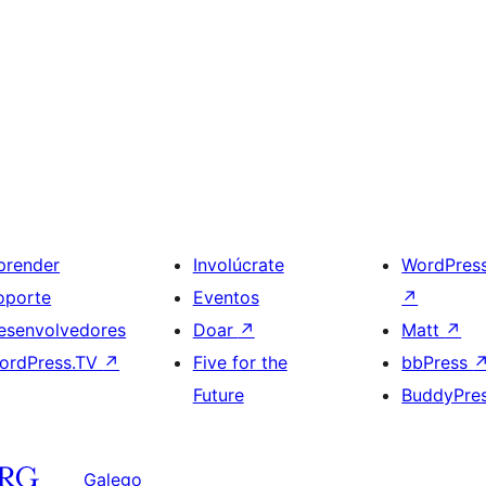
prender
Involúcrate
WordPres
oporte
Eventos
↗
esenvolvedores
Doar
↗
Matt
↗
ordPress.TV
↗
Five for the
bbPress
Future
BuddyPre
Galego