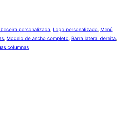
beceira personalizada
, 
Logo personalizado
, 
Menú
as
, 
Modelo de ancho completo
, 
Barra lateral dereita
, 
as columnas