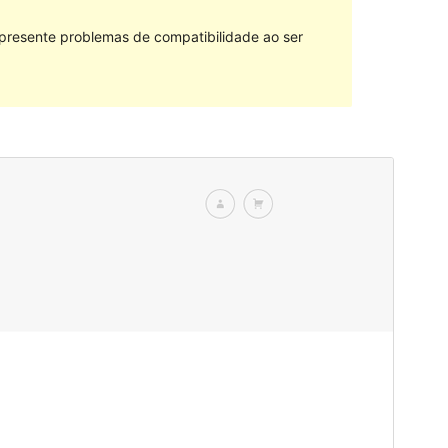
 presente problemas de compatibilidade ao ser
Vista previa
Descarga
Versión
1.0.8
Última actualización
Maio 4, 2020
Instalacións activas
30+
Páxina de inicio do tema