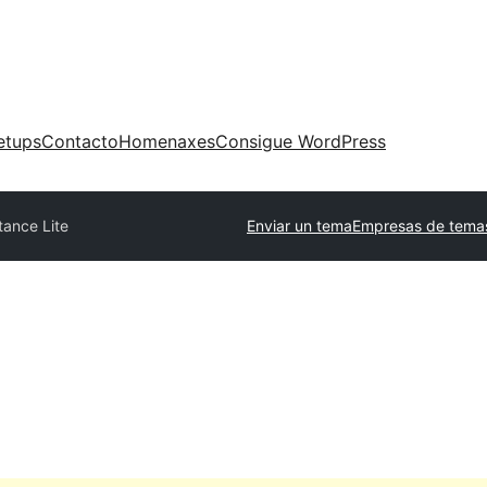
etups
Contacto
Homenaxes
Consigue WordPress
tance Lite
Enviar un tema
Empresas de temas