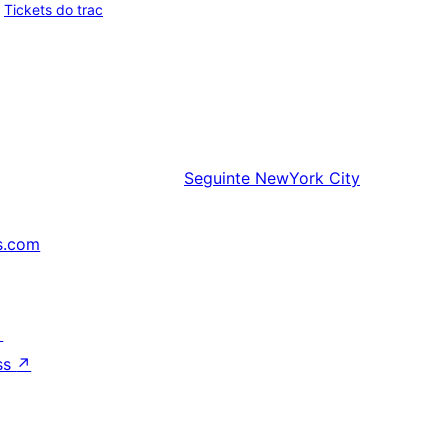
Tickets do trac
Seguinte
NewYork City
s.com
↗
ss
↗