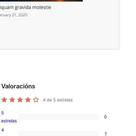
Valoracións
4
de 5 estrelas
5
0
0
estrelas
valoracións
4
1
de