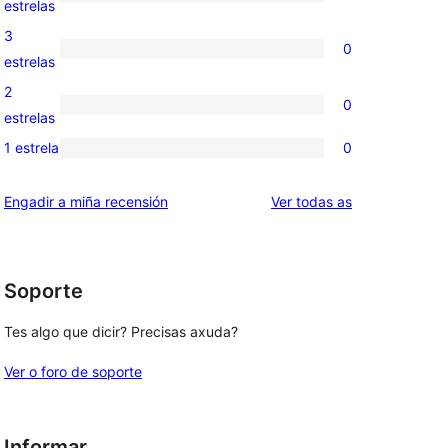
1
estrelas
5
valoración
3
0
estrelas
de
0
estrelas
4
valoracións
2
0
estrelas
de
0
estrelas
3
valoracións
1 estrela
0
0
estrelas
de
valoracións
2
valoracións
Engadir a miña recensión
Ver todas as
de
estrelas
1
estrelas
Soporte
Tes algo que dicir? Precisas axuda?
Ver o foro de soporte
Informar