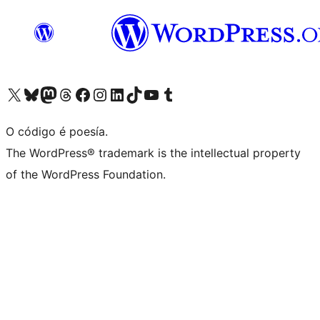
Visita la cuenta de X (anteriormente Twitter)
Visita a nosa conta de Bluesky
Visita a nosa conta de Mastodon
Visita a nosa conta de Threads
Visita a nosa páxina de Facebook
Visita a nosa conta de Instagram
Visita a nosa conta de LinkedIn
Visita a nosa conta de TikTok
Visita a nosa canle de YouTube
Visita a nosa conta de Tumblr
O código é poesía.
The WordPress® trademark is the intellectual property
of the WordPress Foundation.