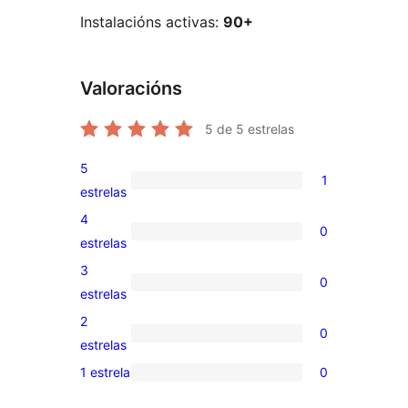
Instalacións activas:
90+
Valoracións
5
de 5 estrelas
5
1
1
estrelas
valoración
4
0
de
0
estrelas
5
valoracións
3
0
estrelas
de
0
estrelas
4
valoracións
2
0
estrelas
de
0
estrelas
3
valoracións
1 estrela
0
0
estrelas
de
valoracións