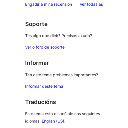
2
valoracións
Engadir a miña recensión
Ver todas as
de
estrelas
1
estrelas
Soporte
Tes algo que dicir? Precisas axuda?
Ver o foro de soporte
Informar
Ten este tema problemas importantes?
Informar deste tema
Traducións
Este tema está dispoñible nos seguintes
idiomas:
English (US)
.