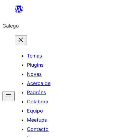
Saltar
ao
Galego
contido
Temas
Plugins
Novas
Acerca de
Padróns
Colabora
Equipo
Meetups
Contacto