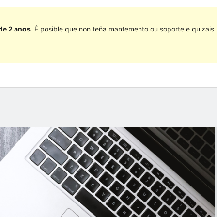
 de 2 anos
. É posible que non teña mantemento ou soporte e quizais