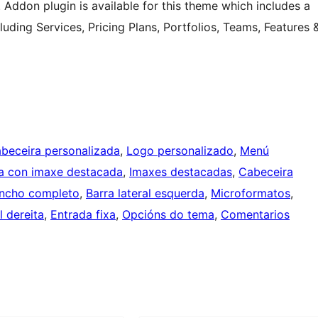
Addon plugin is available for this theme which includes a
luding Services, Pricing Plans, Portfolios, Teams, Features 
beceira personalizada
, 
Logo personalizado
, 
Menú
a con imaxe destacada
, 
Imaxes destacadas
, 
Cabeceira
ncho completo
, 
Barra lateral esquerda
, 
Microformatos
, 
l dereita
, 
Entrada fixa
, 
Opcións do tema
, 
Comentarios