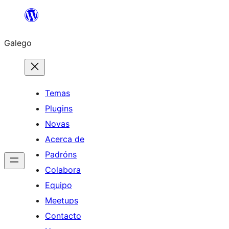
Saltar
ao
Galego
contido
Temas
Plugins
Novas
Acerca de
Padróns
Colabora
Equipo
Meetups
Contacto