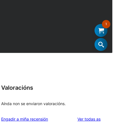
Valoracións
Aínda non se enviaron valoracións.
valoracións
Engadir a miña recensión
Ver todas as