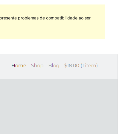
 presente problemas de compatibilidade ao ser
Vista previa
Descarga
Versión
1.1.4
Última actualización
Xullo 26, 2021
Instalacións activas
40+
Versión de WordPress
5.0
Versión de PHP
7.0
Páxina de inicio do tema