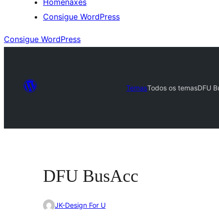
Homenaxes
Consigue WordPress
Consigue WordPress
Temas
Todos os temas
DFU B
DFU BusAcc
JK-Design For U