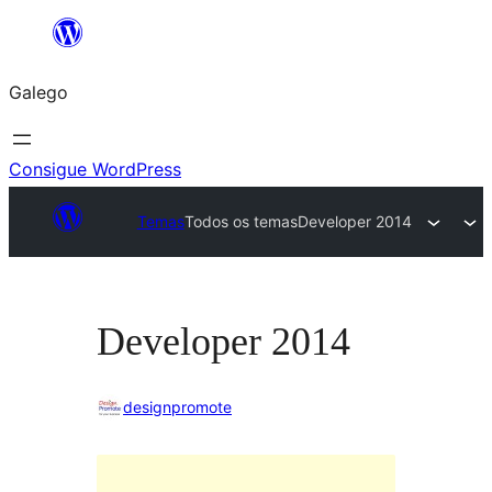
Saltar
ao
Galego
contido
Consigue WordPress
Temas
Todos os temas
Developer 2014
Developer 2014
designpromote