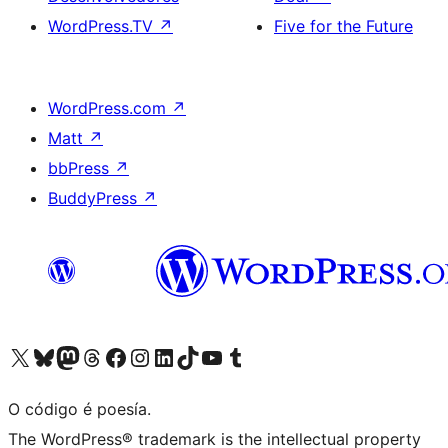
WordPress.TV
↗
Five for the Future
WordPress.com
↗
Matt
↗
bbPress
↗
BuddyPress
↗
Visita la cuenta de X (anteriormente Twitter)
Visita a nosa conta de Bluesky
Visita a nosa conta de Mastodon
Visita a nosa conta de Threads
Visita a nosa páxina de Facebook
Visita a nosa conta de Instagram
Visita a nosa conta de LinkedIn
Visita a nosa conta de TikTok
Visita a nosa canle de YouTube
Visita a nosa conta de Tumblr
O código é poesía.
The WordPress® trademark is the intellectual property