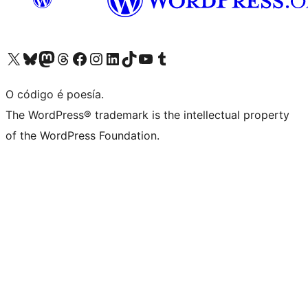
Visita la cuenta de X (anteriormente Twitter)
Visita a nosa conta de Bluesky
Visita a nosa conta de Mastodon
Visita a nosa conta de Threads
Visita a nosa páxina de Facebook
Visita a nosa conta de Instagram
Visita a nosa conta de LinkedIn
Visita a nosa conta de TikTok
Visita a nosa canle de YouTube
Visita a nosa conta de Tumblr
O código é poesía.
The WordPress® trademark is the intellectual property
of the WordPress Foundation.