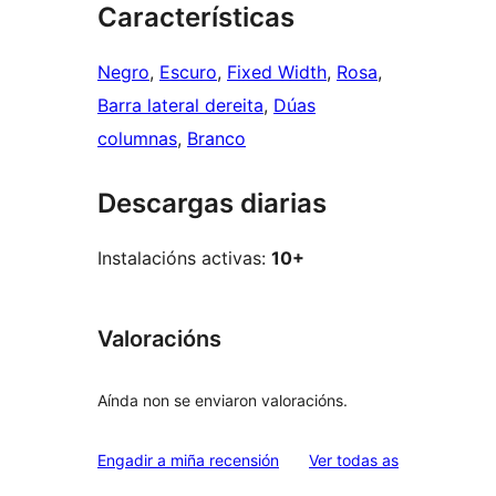
Características
Negro
, 
Escuro
, 
Fixed Width
, 
Rosa
, 
Barra lateral dereita
, 
Dúas
columnas
, 
Branco
Descargas diarias
Instalacións activas:
10+
Valoracións
Aínda non se enviaron valoracións.
valoracións
Engadir a miña recensión
Ver todas as