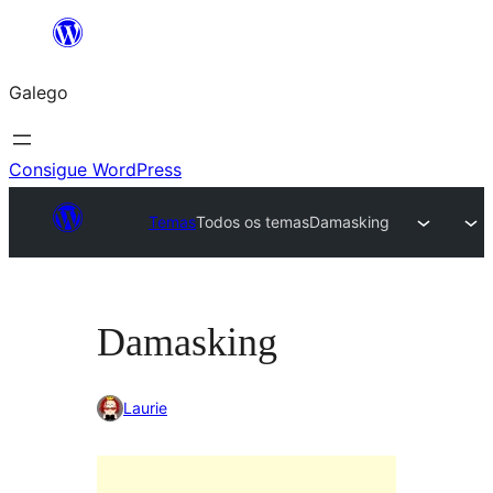
Saltar
ao
Galego
contido
Consigue WordPress
Temas
Todos os temas
Damasking
Damasking
Laurie